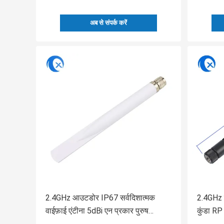
अब से संपर्क करें
2.4GHz आउटडोर IP67 सर्वदिशात्मक
2.4GHz इ
वाईफ़ाई एंटीना 5dBi एन प्रकार पुरुष
कुंडा R
कनेक्टर के साथ