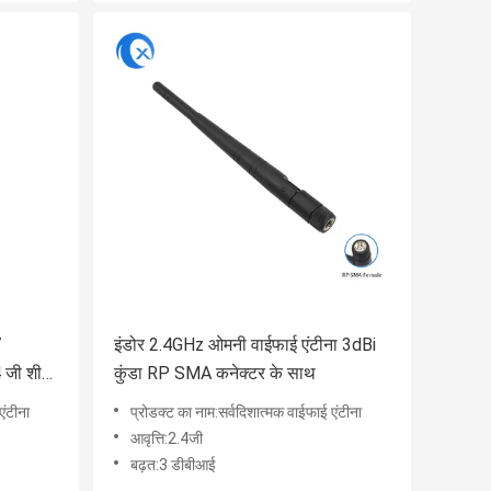
7
इंडोर 2.4GHz ओमनी वाईफाई एंटीना 3dBi
 जी शीसे
कुंडा RP SMA कनेक्टर के साथ
एंटीना
प्रोडक्ट का नाम:सर्वदिशात्मक वाईफाई एंटीना
आवृत्ति:2.4जी
बढ़त:3 डीबीआई