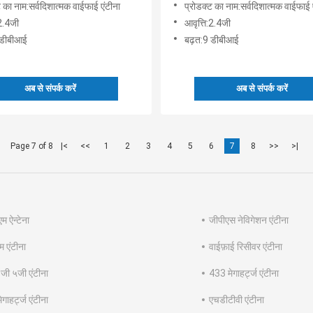
ट का नाम:सर्वदिशात्मक वाईफाई एंटीना
प्रोडक्ट का नाम:सर्वदिशात्मक वाईफाई 
:2.4जी
आवृत्ति:2.4जी
 डीबीआई
बढ़त:9 डीबीआई
अब से संपर्क करें
अब से संपर्क करें
Page 7 of 8
|<
<<
1
2
3
4
5
6
7
8
>>
>|
म ऐन्टेना
जीपीएस नेविगेशन एंटीना
म एंटीना
वाईफ़ाई रिसीवर एंटीना
जी ५जी एंटीना
433 मेगाहर्ट्ज एंटीना
गाहर्ट्ज एंटीना
एचडीटीवी एंटीना