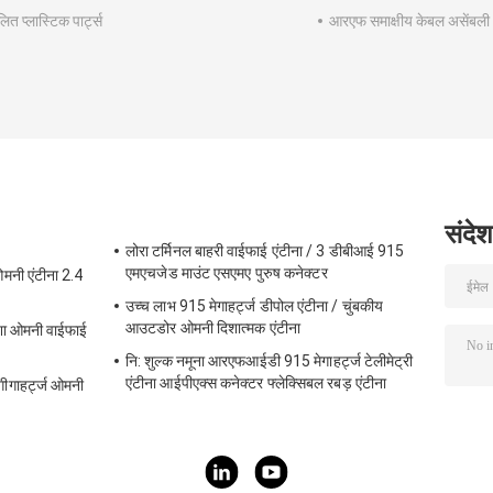
ित प्लास्टिक पार्ट्स
आरएफ समाक्षीय केबल असेंबली
संदेश
लोरा टर्मिनल बाहरी वाईफाई एंटीना / 3 डीबीआई 915
एमएचजेड माउंट एसएमए पुरुष कनेक्टर
मनी एंटीना 2.4
उच्च लाभ 915 मेगाहर्ट्ज डीपोल एंटीना / चुंबकीय
आउटडोर ओमनी दिशात्मक एंटीना
ेशा ओमनी वाईफाई
नि: शुल्क नमूना आरएफआईडी 915 मेगाहर्ट्ज टेलीमेट्री
एंटीना आईपीएक्स कनेक्टर फ्लेक्सिबल रबड़ एंटीना
ीगाहर्ट्ज ओमनी