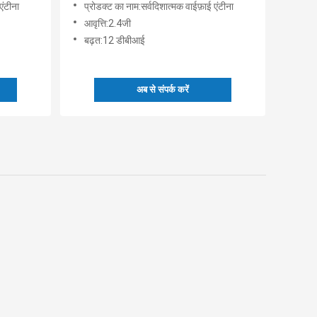
एंटीना
प्रोडक्ट का नाम:सर्वदिशात्मक वाईफ़ाई एंटीना
आवृत्ति:2.4जी
बढ़त:12 डीबीआई
अब से संपर्क करें