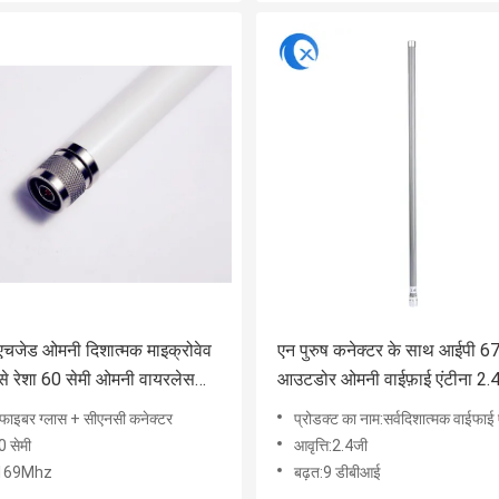
चजेड ओमनी दिशात्मक माइक्रोवेव
एन पुरुष कनेक्टर के साथ आईपी 6
ीसे रेशा 60 सेमी ओमनी वायरलेस
आउटडोर ओमनी वाईफ़ाई एंटीना 2.4
रेशा बेस स्टेशन:
:फाइबर ग्लास + सीएनसी कनेक्टर
प्रोडक्ट का नाम:सर्वदिशात्मक वाईफाई 
0 सेमी
आवृत्ति:2.4जी
ि:169Mhz
बढ़त:9 डीबीआई