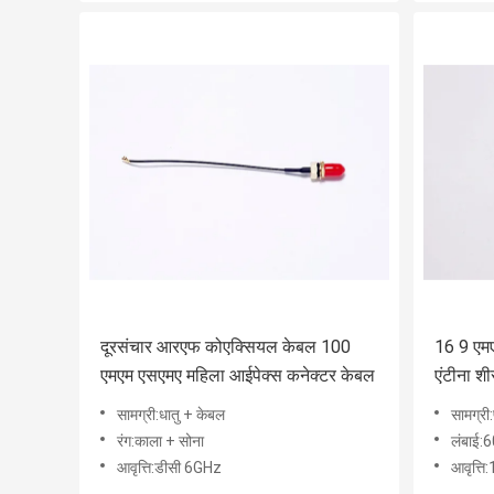
दूरसंचार आरएफ कोएक्सियल केबल 100
16 9 एमए
एमएम एसएमए महिला आईपेक्स कनेक्टर केबल
एंटीना श
एंटीना
सामग्री:धातु + केबल
सामग्री
रंग:काला + सोना
लंबाई:6
आवृत्ति:डीसी 6GHz
आवृत्त