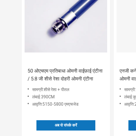
50 ओएचएम प्रतिबाधा ओमनी वाईफ़ाई एंटीना
एनजी कने
/ 5.8 जी शीसे रेशा दोहरी ओमनी एंटीना
ओमनी वाई
आउटडोर
सामग्री:शीसे रेशा + पीतल
सामग्री
लंबाई:390CM
लंबाई:क
आवृत्ति:5150-5800 एमएचजेड
आवृत्ति
अब से संपर्क करें