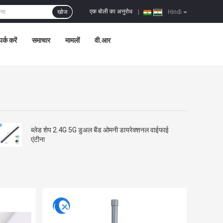
एक बोली का अनुरोध
खोज
|
Hindi
पर्क करें
समाचार
मामलों
वी.आर
ब्लेड शेप 2.4G 5G डुअल बैंड ओमनी डायरेक्शनल वाईफाई
एंटीना