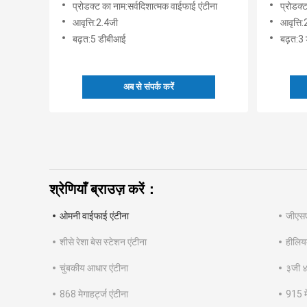
प्रोडक्ट का नाम:सर्वदिशात्मक वाईफाई एंटीना
प्रोडक्
आवृत्ति:2.4जी
आवृत्ति
बढ़त:5 डीबीआई
बढ़त:3
अब से संपर्क करें
श्रेणियाँ ब्राउज़ करें：
ओमनी वाईफाई एंटीना
जीएसए
शीसे रेशा बेस स्टेशन एंटीना
हीलिय
चुंबकीय आधार एंटीना
३जी ४
868 मेगाहर्ट्ज एंटीना
915 मे