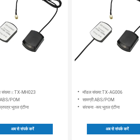
ूप संख्या।:TX-MH023
मॉडल संख्या:TX-AG006
री:ABS/POM
सामग्री:ABS/POM
प्रपत्र:भूतल एंटीना
संरचना -रूप:भूतल एंटीना
अब से संपर्क करें
अब से संपर्क करें