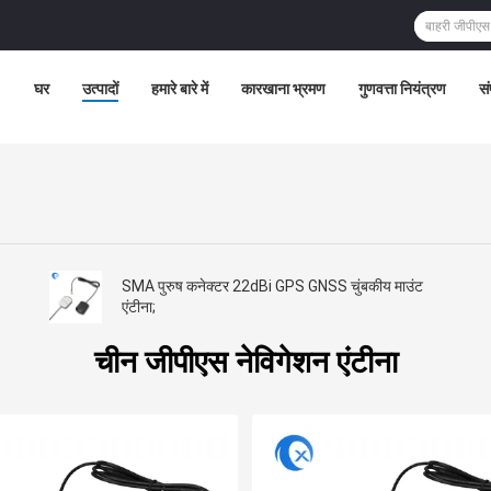
घर
उत्पादों
हमारे बारे में
कारखाना भ्रमण
गुणवत्ता नियंत्रण
सं
SMA पुरुष कनेक्टर 22dBi GPS GNSS चुंबकीय माउंट
एंटीना;
चीन जीपीएस नेविगेशन एंटीना