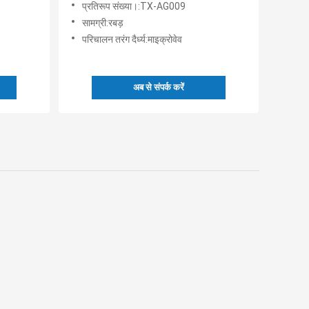
प्रतिरूप संख्या।:TX-AG009
सामग्री:रबड़
परिचालन तरंग दैर्ध्य:माइक्रोवेव
अब से संपर्क करें