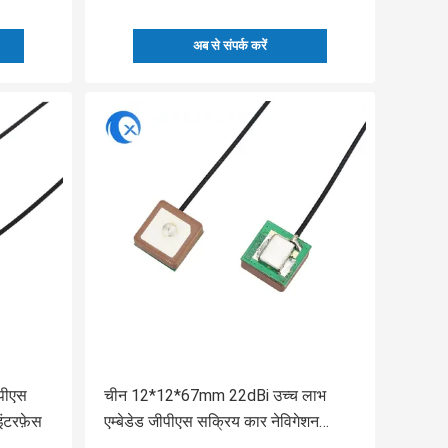
अब से संपर्क करें
ीपीएस
चीन 12*12*67mm 22dBi उच्च लाभ
ंटरफ़ेस
एम्बेडेड जीपीएस सक्रिय कार नेविगेशन
आंतरिक पैच जीपीएस एंटीना