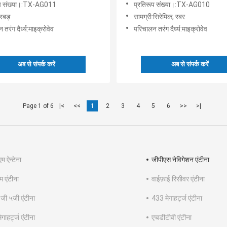
ूप संख्या।:TX-AG011
प्रतिरूप संख्या।:TX-AG010
:रबड़
सामग्री:सिरेमिक, रबर
तरंग दैर्ध्य:माइक्रोवेव
परिचालन तरंग दैर्ध्य:माइक्रोवेव
अब से संपर्क करें
अब से संपर्क करें
Page 1 of 6
|<
<<
1
2
3
4
5
6
>>
>|
म ऐन्टेना
जीपीएस नेविगेशन एंटीना
म एंटीना
वाईफ़ाई रिसीवर एंटीना
जी ५जी एंटीना
433 मेगाहर्ट्ज एंटीना
गाहर्ट्ज एंटीना
एचडीटीवी एंटीना