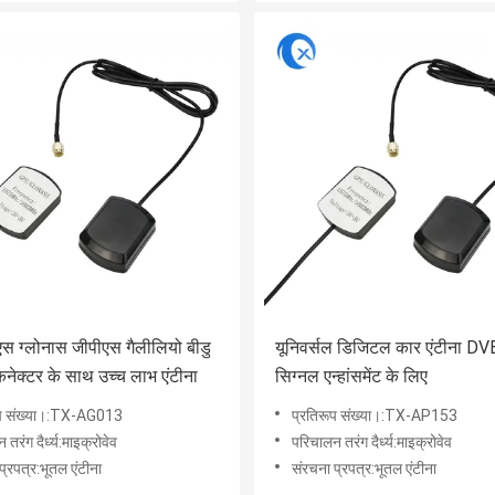
 ग्लोनास जीपीएस गैलीलियो बीडु
यूनिवर्सल डिजिटल कार एंटीना D
नेक्टर के साथ उच्च लाभ एंटीना
सिग्नल एन्हांसमेंट के लिए
ूप संख्या।:TX-AG013
प्रतिरूप संख्या।:TX-AP153
तरंग दैर्ध्य:माइक्रोवेव
परिचालन तरंग दैर्ध्य:माइक्रोवेव
प्रपत्र:भूतल एंटीना
संरचना प्रपत्र:भूतल एंटीना