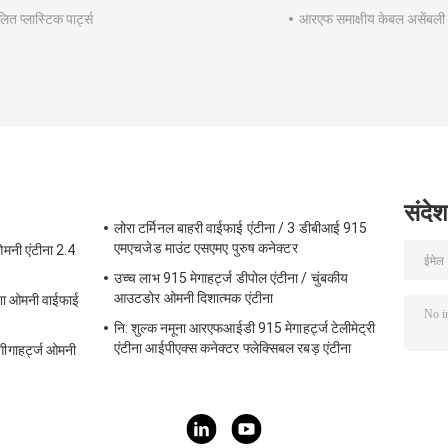
ित प्लास्टिक पार्ट्स
आरएफ समाक्षीय केबल असेंबली
संदेश
लोरा टर्मिनल बाहरी वाईफाई एंटीना / 3 डीबीआई 915
एमएचजेड माउंट एसएमए पुरुष कनेक्टर
मनी एंटीना 2.4
उच्च लाभ 915 मेगाहर्ट्ज डीपोल एंटीना / चुंबकीय
आउटडोर ओमनी दिशात्मक एंटीना
ेशा ओमनी वाईफाई
नि: शुल्क नमूना आरएफआईडी 915 मेगाहर्ट्ज टेलीमेट्री
एंटीना आईपीएक्स कनेक्टर फ्लेक्सिबल रबड़ एंटीना
ीगाहर्ट्ज ओमनी