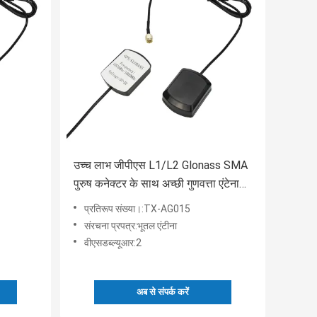
उच्च लाभ जीपीएस L1/L2 Glonass SMA
पुरुष कनेक्टर के साथ अच्छी गुणवत्ता एंटेना
Rg174 के साथ उच्च परिशुद्धता
प्रतिरूप संख्या।:TX-AG015
संरचना प्रपत्र:भूतल एंटीना
वीएसडब्ल्यूआर:2
अब से संपर्क करें