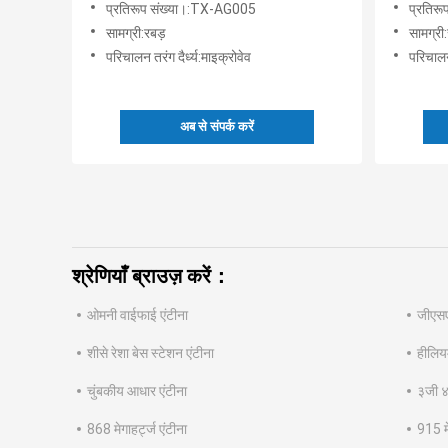
प्रतिरूप संख्या।:TX-AG005
प्रतिर
सामग्री:रबड़
सामग्री
परिचालन तरंग दैर्ध्य:माइक्रोवेव
परिचालन 
अब से संपर्क करें
श्रेणियाँ ब्राउज़ करें：
ओमनी वाईफाई एंटीना
जीएसए
शीसे रेशा बेस स्टेशन एंटीना
हीलिय
चुंबकीय आधार एंटीना
३जी ४
868 मेगाहर्ट्ज एंटीना
915 मे