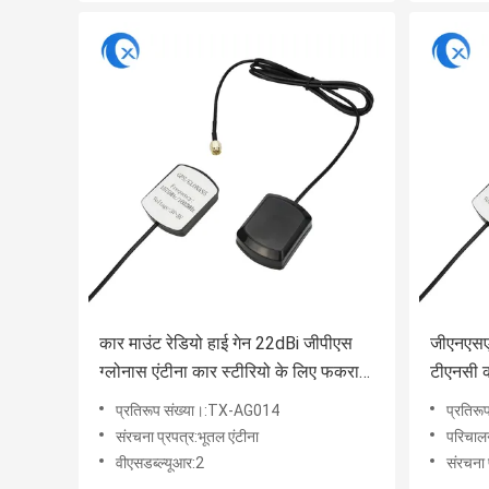
कार माउंट रेडियो हाई गेन 22dBi जीपीएस
जीएनएसएस
ग्लोनास एंटीना कार स्टीरियो के लिए फकरा
टीएनसी क
सी कनेक्टर के साथ
प्रतिरूप संख्या।:TX-AG014
प्रतिर
संरचना प्रपत्र:भूतल एंटीना
परिचालन 
वीएसडब्ल्यूआर:2
संरचना 