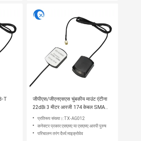
VB-T
जीपीएस/जीएनएसएस चुंबकीय माउंट एंटीना
22dBi 3 मीटर आरजी 174 केबल SMA
पुरुष कनेक्टर के साथ
प्रतिरूप संख्या।:TX-AG012
कनेक्टर प्रकार:एसएमए या एसएमए आरपी पुरुष
परिचालन तरंग दैर्ध्य:माइक्रोवेव