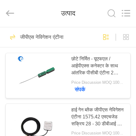
Dongguan
Tengxiang
Electronics
उत्पाद
Co.,
Ltd..
All
Rights
Reserved.
घर
96
जीपीएस नेविगेशन एंटीना
ओमनी वाईफाई एंटीना
उत्पादों
छोटे निर्मित - यूएफएल /
आईपीएक्स कनेक्टर के साथ
हमारे
आंतरिक पीसीबी एंटीना 2
बारे
डीबीआई 1575 एमएचजेड में
Price Discussion MOQ:100PCS
संपर्क
में
24
कारखाना
हाई गेन ब्लैक जीपीएस नेविगेशन
जीएसएम ऐन्टेना
एंटीना 1575.42 एमएचजेड
भ्रमण
सक्रिय 28 - 30 डीबीआई कार
के लिए लाभ
Price Discussion MOQ:100PCS