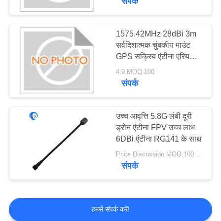
संपर्क
आरएफ समाक्षीय केबल
असेंबली
1575.42MHz 28dBi 3m
सर्वदिशात्मक चुंबकीय माउंट
GPS सक्रिय एंटीना एरियल
सैम कनेक्टर Rg174 केबल
4.9 MOQ:100
संपर्क
18
उच्च आवृत्ति 5.8G लंबी दूरी
सीएनसी मशीन हार्डवेयर
ड्रोन एंटीना FPV उच्च लाभ
6DBi एंटीना RG141 के साथ
Price Discussion MOQ:100 पीसी
संपर्क
हमसे संपर्क करें!