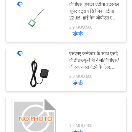
जीपीएस एक्टिव एंटीना इंटरनल
सुपर स्ट्रांग सिरेमिक एंटीना,
अल्ट्रा वाइडबैंड एंटीना
22dBi हाई गेन जीपीएस एक्टिव
सिरेमिक एंटीना U. FL कनेक्टर
2.9 MOQ:500
के साथ
संपर्क
एसएमए कनेक्टर के साथ एसई-
जीटीडब्ल्यू-4जी 4जी/जीपीएस/
6
जीएनएसएस गेटवे के लिए
सक्रिय चुंबकीय माउंट
2.9 MOQ:500
अनुकूलित प्लास्टिक पार्ट्स
जीपीएस/जीएनएसएस एंटीना
संपर्क
6
1.3 MOQ:100