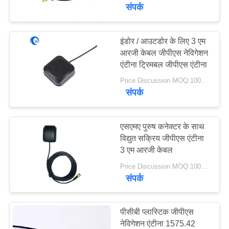
गुणवत्ता
संपर्क
नियंत्रण
इंडोर / आउटडोर के लिए 3 एम
50
आरजी केबल जीपीएस नेविगेशन
संपर्क
एंटीना ट्रिमबल जीपीएस एंटीना
जीपीएस नेविगेशन एंटीना
करें
Price Discussion MOQ:100PCS
संपर्क
समाचार
एसएमए पुरुष कनेक्टर के साथ
मामलों
विद्युत सक्रिय जीपीएस एंटीना
3 एम आरजी केबल
58
Price Discussion MOQ:100PCS
VR
शीसे रेशा बेस स्टेशन
संपर्क
एंटीना
साइटमैप
पीसीबी प्लास्टिक जीपीएस
नेविगेशन एंटीना 1575.42