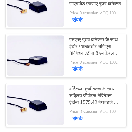
PRIVACY
एमएचजेड एसएमए पुरुष कनेक्टर
POLICY
Price Discussion MOQ:100PCS
संपर्क
13
हीलियम एंटीना
एसएमए पुरुष कनेक्टर के साथ
इंडोर / आउटडोर जीपीएस
नेविगेशन एंटीना 3 एम केबल
एंटीना
Price Discussion MOQ:100PCS
संपर्क
17
वर्टिकल ध्रुवीकरण के साथ
सक्रिय जीपीएस नेविगेशन
वाईफ़ाई रिसीवर एंटीना
एंटीना 1575.42 मेगाहर्ट्ज 28
डीबी लाभ
Price Discussion MOQ:100PCS
संपर्क