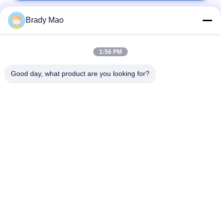
Brady Mao
लोकप्रिय श्रेणियां
सभी
1:56 PM
ओमनी वाईफाई एंटीना
जीएसएम ऐन्टेना
Good day, what product are you looking for?
जीपीएस नेविगेशन एंटीना
शीसे रेशा बेस स्टेशन एंटीना
हीलियम एंटीना
वाईफ़ाई रिसीवर एंटीना
चुंबकीय आधार एंटीना
३जी ४जी ५जी एंटीना
सदस्यता लें