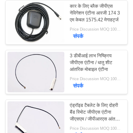
कार के लिए ब्लैक जीपीएस
नेविगेशन एंटीना आरजी 174 3
32
एम केबल 1575.42 मेगाहर्ट्ज
Price Discussion MOQ:100PCS
चुंबकीय आधार एंटीना
संपर्क
3 डीबीआई लाभ निष्क्रिय
जीपीएस एंटीना / धातु शीट
आंतरिक मोबाइल एंटीना
69
Price Discussion MOQ:100PCS
संपर्क
३जी ४जी ५जी एंटीना
एंड्रॉइड टैबलेट के लिए दोहरी
बैंड रिमोट जीपीएस एंटीना
जीएसएम / जीपीआरएस आंतरिक
एंटीना
Price Discussion MOQ:100PCS