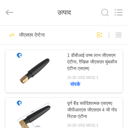
Dongguan
Tengxiang
Electronics
उत्पाद
Co.,
Ltd..
All
Rights
Reserved.
घर
96
जीएसएम ऐन्टेना
ओमनी वाईफाई एंटीना
उत्पादों
1 डीबीआई उच्च लाभ जीएसएम
एंटीना, रैखिक जीएसएम चुंबकीय
हमारे
एंटीना एसएमए
बारे
15-26 USD MOQ:1
संपर्क
में
24
कारखाना
पूर्ण बैंड सर्वदिशात्मक एसएमए
जीएसएम ऐन्टेना
जीपीआरएस जीएसएम 4 जी गोंद
भ्रमण
स्टिक एंटीना
15-26 USD MOQ:1