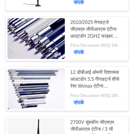
संपर्क
20
2010/2025 मेगाहर्ट्ज
433 मेगाहर्ट्ज एंटीना
जीएसएम जीपीआरएस एंटीना
आउटडोर 2GHZ फाइबर
ग्लास ओमनी दिशा एंटीना
Price Discussion MOQ:100PCS
संपर्क
12 डीबीआई ओमनी दिशात्मक
28
आउटडोर 3.5 गीगाहर्ट्ज शीसे
रेशा Wimax एंटीना
868 मेगाहर्ट्ज एंटीना
3400/3600 मेगाहर्ट्ज
Price Discussion MOQ:100PCS
संपर्क
2700V चुंबकीय जीएसएम
जीपीआरएस एंटीना / 3 जी