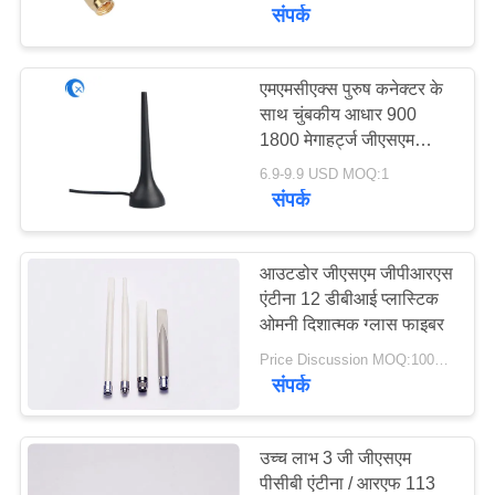
गुणवत्ता
संपर्क
नियंत्रण
एमएमसीएक्स पुरुष कनेक्टर के
50
साथ चुंबकीय आधार 900
संपर्क
1800 मेगाहर्ट्ज जीएसएम
जीपीएस नेविगेशन एंटीना
करें
जीपीआरएस एंटीना
6.9-9.9 USD MOQ:1
संपर्क
समाचार
आउटडोर जीएसएम जीपीआरएस
मामलों
एंटीना 12 डीबीआई प्लास्टिक
ओमनी दिशात्मक ग्लास फाइबर
58
Price Discussion MOQ:100PCS
VR
शीसे रेशा बेस स्टेशन
संपर्क
एंटीना
साइटमैप
उच्च लाभ 3 जी जीएसएम
पीसीबी एंटीना / आरएफ 113