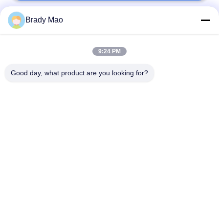
Brady Mao
लोकप्रिय श्रेणियां
सभी
9:24 PM
ओमनी वाईफाई एंटीना
जीएसएम ऐन्टेना
Good day, what product are you looking for?
जीपीएस नेविगेशन एंटीना
शीसे रेशा बेस स्टेशन एंटीना
हीलियम एंटीना
वाईफ़ाई रिसीवर एंटीना
चुंबकीय आधार एंटीना
३जी ४जी ५जी एंटीना
सदस्यता लें