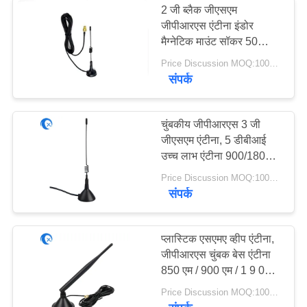
2 जी ब्लैक जीएसएम
जीपीआरएस एंटीना इंडोर
अल्ट्रा वाइडबैंड एंटीना
मैग्नेटिक माउंट सॉकर 50
ओएचएम इम्पैडेंस
Price Discussion MOQ:100PCS
संपर्क
चुंबकीय जीपीआरएस 3 जी
जीएसएम एंटीना, 5 डीबीआई
6
उच्च लाभ एंटीना 900/1800/1
9 00/2100 मेगाहट्र्ज के लिए
Price Discussion MOQ:100PCS
अनुकूलित प्लास्टिक पार्ट्स
संपर्क
प्लास्टिक एसएमए व्हीप एंटीना,
जीपीआरएस चुंबक बेस एंटीना
850 एम / 900 एम / 1 9 00
एम / 1 9 00 एम
6
Price Discussion MOQ:100PCS