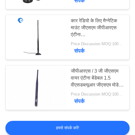
संपर्क
आरएफ समाक्षीय केबल
असेंबली
कार रेडियो के लिए मैग्नेटिक
माउंट जीएसएम जीपीआरएस
एंटीना
850/900/1800/1900MHZ
Price Discussion MOQ:100PCS
संपर्क
18
जीपीआरएस / 3 जी जीएसएम
सीएनसी मशीन हार्डवेयर
वायर एंटीना बेंडेबल 1.5
वीएसडब्ल्यूआर जीएसएम मोडेम
एसएमए पुरुष कनेक्टर
Price Discussion MOQ:100PCS
संपर्क
हमसे संपर्क करें!