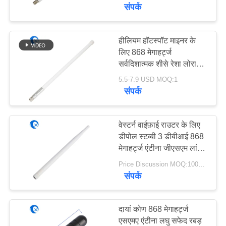
गुणवत्ता
संपर्क
नियंत्रण
हीलियम हॉटस्पॉट माइनर के
50
लिए 868 मेगाहर्ट्ज
संपर्क
सर्वदिशात्मक शीसे रेशा लोरावन
जीपीएस नेविगेशन एंटीना
करें
एंटीना 5 डीबीआई
5.5-7.9 USD MOQ:1
संपर्क
समाचार
वेस्टर्न वाईफ़ाई राउटर के लिए
मामलों
डीपोल स्टब्बी 3 डीबीआई 868
मेगाहर्ट्ज एंटीना जीएसएम लांग
58
रेंज एंटीना
Price Discussion MOQ:100PCS
VR
शीसे रेशा बेस स्टेशन
संपर्क
एंटीना
साइटमैप
दायां कोण 868 मेगाहर्ट्ज
एसएमए एंटीना लघु सफेद रबड़