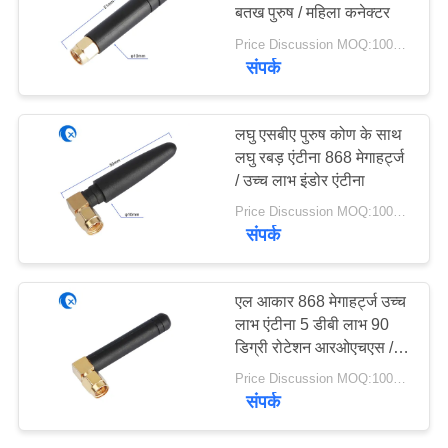
PRIVACY
बतख पुरुष / महिला कनेक्टर
POLICY
Price Discussion MOQ:100PCS
संपर्क
13
हीलियम एंटीना
लघु एसबीए पुरुष कोण के साथ
लघु रबड़ एंटीना 868 मेगाहर्ट्ज
/ उच्च लाभ इंडोर एंटीना
Price Discussion MOQ:100PCS
संपर्क
17
एल आकार 868 मेगाहर्ट्ज उच्च
लाभ एंटीना 5 डीबी लाभ 90
वाईफ़ाई रिसीवर एंटीना
डिग्री रोटेशन आरओएचएस /
सीई के साथ
Price Discussion MOQ:100PCS
संपर्क