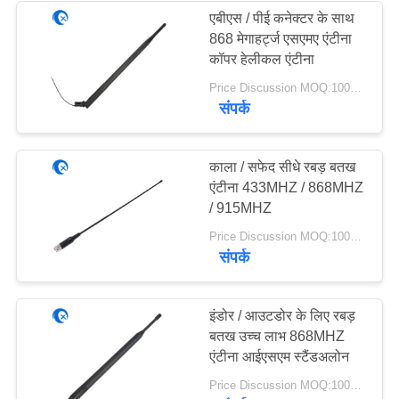
एबीएस / पीई कनेक्टर के साथ
868 मेगाहर्ट्ज एसएमए एंटीना
32
कॉपर हेलीकल एंटीना
Price Discussion MOQ:100PCS
चुंबकीय आधार एंटीना
संपर्क
काला / सफेद सीधे रबड़ बतख
एंटीना 433MHZ / 868MHZ
/ 915MHZ
69
Price Discussion MOQ:100PCS
संपर्क
३जी ४जी ५जी एंटीना
इंडोर / आउटडोर के लिए रबड़
बतख उच्च लाभ 868MHZ
एंटीना आईएसएम स्टैंडअलोन
Price Discussion MOQ:100PCS