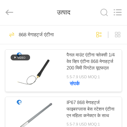
Dongguan
Tengxiang
Electronics
उत्पाद
Co.,
Ltd..
All
Rights
Reserved.
घर
96
868 मेगाहर्ट्ज एंटीना
ओमनी वाईफाई एंटीना
उत्पादों
पैनल माउंट एंटीना फ्लेक्सी 1/4
वेव व्हिप एंटीना 868 मेगाहर्ट्ज
हमारे
200 मिमी पिगटेल यूएफएल
बारे
5.5-7.9 USD MOQ:1
संपर्क
में
24
कारखाना
IP67 868 मेगाहर्ट्ज
जीएसएम ऐन्टेना
फाइबरग्लास बेस स्टेशन एंटीना
भ्रमण
एन महिला कनेक्टर के साथ
5.5-7.9 USD MOQ:1