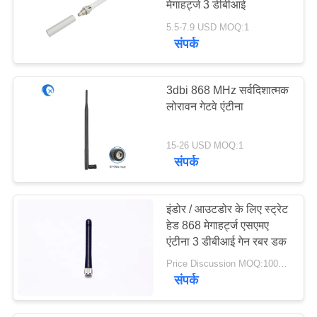
मेगाहर्ट्ज 3 डीबीआई
30
5.5-7.9 USD MOQ:1
संपर्क
915 मेगाहर्ट्ज एंटीना
3dbi 868 MHz सर्वदिशात्मक
लोरावन गेटवे एंटीना
15-26 USD MOQ:1
संपर्क
30
एचडीटीवी एंटीना
इंडोर / आउटडोर के लिए स्ट्रेट
हेड 868 मेगाहर्ट्ज एसएमए
एंटीना 3 डीबीआई गेन रबर डक
Price Discussion MOQ:100PCS
संपर्क
8