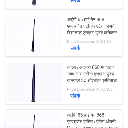
संपर्क
आरएफ समाक्षीय केबल
असेंबली
आईपी ​​65 हाई गेन 868
एमएचजेड एंटीना / एंटेना ओमनी
दिशात्मक एसएमए पुरुष कनेक्टर
Price Discussion MOQ:100PCS
संपर्क
18
काला / आइवरी 868 मेगाहर्ट्ज
सीएनसी मशीन हार्डवेयर
उच्च लाभ एंटीना एसएमए पुरुष
कनेक्टर 50 ओएचएम प्रतिबाधा
Price Discussion MOQ:100PCS
संपर्क
आईपी ​​65 हाई गेन 868
एमएचजेड एंटीना / एंटेना ओमनी