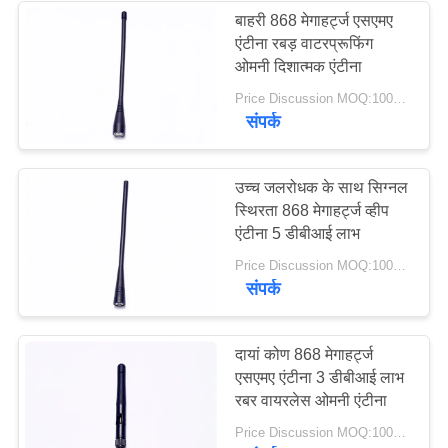
बाहरी 868 मेगाहर्ट्ज एसएमए
एंटीना रबड़ वाटरप्रूफिंग
32
ओमनी दिशात्मक एंटीना
Price Discussion MOQ:100PCS
चुंबकीय आधार एंटीना
संपर्क
उच्च जलरोधक के साथ सिग्नल
स्थिरता 868 मेगाहर्ट्ज व्हीप
एंटीना 5 डीबीआई लाभ
69
Price Discussion MOQ:100PCS
संपर्क
३जी ४जी ५जी एंटीना
दायां कोण 868 मेगाहर्ट्ज
एसएमए एंटीना 3 डीबीआई लाभ
रबर वायरलेस ओमनी एंटीना
Price Discussion MOQ:100PCS