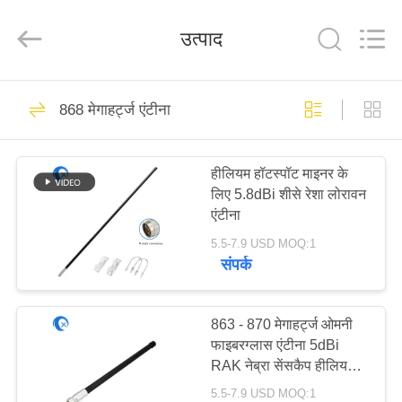
Dongguan
Tengxiang
Electronics
उत्पाद
Co.,
Ltd..
All
Rights
Reserved.
घर
96
868 मेगाहर्ट्ज एंटीना
ओमनी वाईफाई एंटीना
उत्पादों
हीलियम हॉटस्पॉट माइनर के
लिए 5.8dBi शीसे रेशा लोरावन
हमारे
एंटीना
बारे
5.5-7.9 USD MOQ:1
संपर्क
में
24
कारखाना
863 - 870 मेगाहर्ट्ज ओमनी
जीएसएम ऐन्टेना
फाइबरग्लास एंटीना 5dBi
भ्रमण
RAK नेब्रा सेंसकैप हीलियम
हॉटस्पॉट माइनर के लिए
5.5-7.9 USD MOQ:1