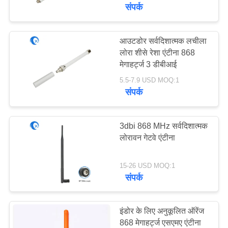
गुणवत्ता
संपर्क
नियंत्रण
आउटडोर सर्वदिशात्मक लचीला
50
लोरा शीसे रेशा एंटीना 868
संपर्क
मेगाहर्ट्ज 3 डीबीआई
जीपीएस नेविगेशन एंटीना
करें
5.5-7.9 USD MOQ:1
संपर्क
समाचार
3dbi 868 MHz सर्वदिशात्मक
मामलों
लोरावन गेटवे एंटीना
58
15-26 USD MOQ:1
VR
शीसे रेशा बेस स्टेशन
संपर्क
एंटीना
साइटमैप
इंडोर के लिए अनुकूलित ऑरेंज
868 मेगाहर्ट्ज एसएमए एंटीना