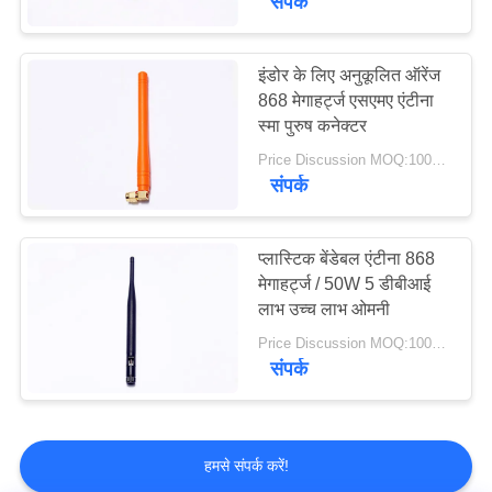
संपर्क
आरएफ समाक्षीय केबल
असेंबली
इंडोर के लिए अनुकूलित ऑरेंज
868 मेगाहर्ट्ज एसएमए एंटीना
स्मा पुरुष कनेक्टर
Price Discussion MOQ:100PCS
संपर्क
18
प्लास्टिक बेंडेबल एंटीना 868
सीएनसी मशीन हार्डवेयर
मेगाहर्ट्ज / 50W 5 डीबीआई
लाभ उच्च लाभ ओमनी
Price Discussion MOQ:100PCS
संपर्क
हमसे संपर्क करें!