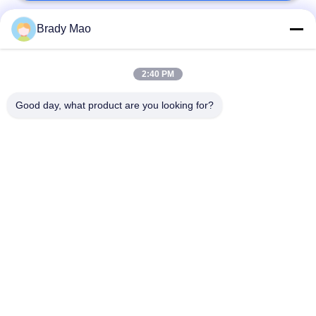
Brady Mao
लोकप्रिय श्रेणियां
सभी
2:40 PM
ओमनी वाईफाई एंटीना
जीएसएम ऐन्टेना
Good day, what product are you looking for?
जीपीएस नेविगेशन एंटीना
शीसे रेशा बेस स्टेशन एंटीना
हीलियम एंटीना
वाईफ़ाई रिसीवर एंटीना
चुंबकीय आधार एंटीना
३जी ४जी ५जी एंटीना
सदस्यता लें