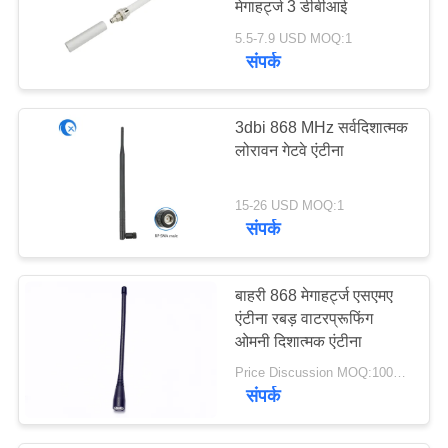
मेगाहर्ट्ज 3 डीबीआई
30
5.5-7.9 USD MOQ:1
संपर्क
915 मेगाहर्ट्ज एंटीना
3dbi 868 MHz सर्वदिशात्मक
लोरावन गेटवे एंटीना
15-26 USD MOQ:1
संपर्क
30
एचडीटीवी एंटीना
बाहरी 868 मेगाहर्ट्ज एसएमए
एंटीना रबड़ वाटरप्रूफिंग
ओमनी दिशात्मक एंटीना
Price Discussion MOQ:100PCS
संपर्क
8