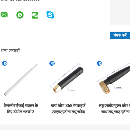
अन्य उत्पादों
वेस्टर्न वाईफ़ाई राउटर के
दायां कोण 868 मेगाहर्ट्ज
लघु एसबीए पुरुष कोण 
लिए डीपोल स्टब्बी 3
एसएमए एंटीना लघु सफेद
साथ लघु रबड़ एंटीना
डीबीआई 868 मेगाहर्ट्ज
रबड़ बतख पुरुष / महिला
868 मेगाहर्ट्ज / उच्
एंटीना जीएसएम लांग रेंज
कनेक्टर
लाभ इंडोर एंटीना