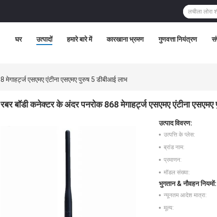
घर
उत्पादों
हमारे बारे में
कारखाना भ्रमण
गुणवत्ता नियंत्रण
सं
8 मेगाहर्ट्ज एसएमए एंटीना एसएमए पुरुष 5 डीबीआई लाभ
रबर बॉडी कनेक्टर के अंदर पनरोक 868 मेगाहर्ट्ज एसएमए एंटीना एसएमए
उत्पाद विवरण:
उत्पत्ति के प्लेस:
ब्रांड नाम:
प्रमाणन:
मॉडल संख्या:
भुगतान & नौवहन नियमों:
न्यूनतम आदेश मात्रा:
मूल्य: