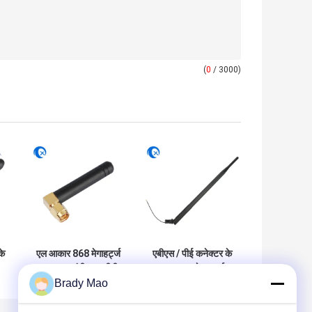
(
0
/ 3000)
के
एल आकार 868 मेगाहर्ट्ज
एबीएस / पीई कनेक्टर के
उच्च लाभ एंटीना 5 डीबी
साथ 868 मेगाहर्ट्ज
Brady Mao
च
लाभ 90 डिग्री रोटेशन
एसएमए एंटीना कॉपर
आरओएचएस / सीई के
हेलीकल एंटीना