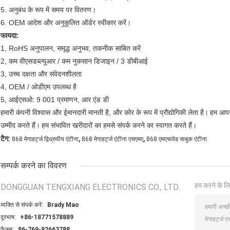
5. अनुबंध के रूप में समय पर वितरण।
6. OEM आदेश और अनुकूलित ऑर्डर स्वीकार करें।
फायदा:
1, RoHS अनुपालन, समृद्ध अनुभव, तकनीक साबित करें
2, कम वीएसडब्ल्यूआर / कम नुकसान डिजाइन / 3 डीबीआई
3, उच्च दक्षता और संवेदनशीलता
4, OEM / ओडीएम उपलब्ध है
5, आईएसओ: 9 001 प्रमाणन, आर एंड डी
हमारी कंपनी विश्वास और ईमानदारी मानती है, और कोर के रूप में प्रौद्योगिकी लेता है।
हम आपस
उम्मीद करते हैं।
हम संभावित खरीदारों का हमसे संपर्क करने का स्वागत करते हैं।
,
,
टैग:
868 मेगाहर्ट्ज द्विध्रुवीय एंटीना
868 मेगाहर्ट्ज एंटीना एसएमए
868 एमएचजेड चाबुक एंटीना
सम्पर्क करने का विवरण
हम करने के लि
DONGGUAN TENGXIANG ELECTRONICS CO., LTD.
व्यक्ति से संपर्क करें:
Brady Mao
दूरभाष:
+86-18771578889
फैक्स:
86-769-82663788