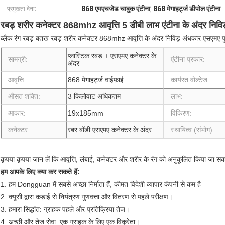
868 एमएचजेड चाबुक एंटीना
868 मेगाहर्ट्ज डीपोल एंटीना
प्रमुखता देना:
,
रबड़ शरीर कनेक्टर 868mhz आवृत्ति 5 डीबी लाभ एंटीना के अंदर निवि
ब्लैक रंग रबड़ बतख रबड़ शरीर कनेक्टर 868mhz आवृत्ति के अंदर निविड़ अंधकार एसएमए पु
प्लास्टिक रबड़ + एसएमए कनेक्टर के
सामग्री:
एंटीना प्रकार:
अंदर
आवृत्ति:
868 मेगाहर्ट्ज वाईफ़ाई
कार्यरत वोल्टेज:
औसत शक्ति:
3 किलोवाट अधिकतम
लाभ:
आकार:
19x185mm
विकिरण:
कनेक्टर:
रबर बॉडी एसएमए कनेक्टर के अंदर
स्थायित्व (संभोग):
कृपया कृपया जान लें कि आवृत्ति, लंबाई, कनेक्टर और शरीर के रंग को अनुकूलित किया जा स
हम आपके लिए क्या कर सकते हैं:
1. हम Dongguan में सबसे अच्छा निर्माता हैं, कीमत विदेशी व्यापार कंपनी से कम है
2. क्यूसी द्वारा कड़ाई से नियंत्रण गुणवत्ता और वितरण से पहले परीक्षण।
3. हमारा सिद्धांत: ग्राहक पहले और प्रतिक्रिया तेज।
4. अच्छी और तेज सेवा: एक ग्राहक के लिए एक विक्रेता।