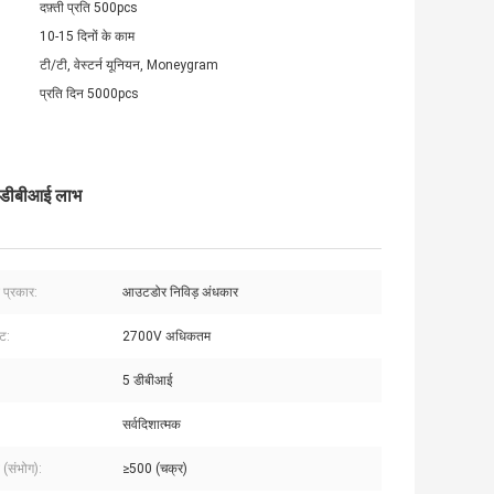
दफ़्ती प्रति 500pcs
10-15 दिनों के काम
टी/टी, वेस्टर्न यूनियन, Moneygram
प्रति दिन 5000pcs
5 डीबीआई लाभ
े प्रकार:
आउटडोर निविड़ अंधकार
्ट:
2700V अधिकतम
5 डीबीआई
सर्वदिशात्मक
व (संभोग):
≥500 (चक्र)