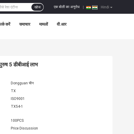
एक बोली का अनुरोध
खोज
|
Hindi
पर्क करें
समाचार
मामलों
वी.आर
 पुरुष 5 डीबीआई लाभ
Dongguan चीन
TX
ISO9001
TX54-1
100PCS
Price Discussion