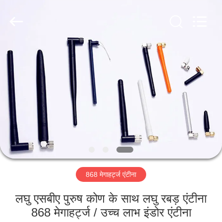
Dongguan
Tengxiang
Electronics
Co.,
Ltd..
All
Rights
Reserved.
घर
उत्पादों
हमारे
बारे
में
868 मेगाहर्ट्ज एंटीना
कारखाना
भ्रमण
लघु एसबीए पुरुष कोण के साथ लघु रबड़ एंटीना
868 मेगाहर्ट्ज / उच्च लाभ इंडोर एंटीना