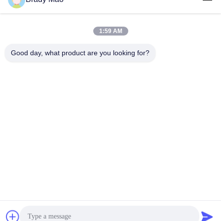
1:59 AM
लोकप्रिय श्रेणियां
सभी
Good day, what product are you looking for?
ओमनी वाईफाई एंटीना
जीएसएम ऐन्टेना
जीपीएस नेविगेशन एंटीना
शीसे रेशा बेस स्टेशन एंटीना
हीलियम एंटीना
वाईफ़ाई रिसीवर एंटीना
चुंबकीय आधार एंटीना
३जी ४जी ५जी एंटीना
सदस्यता लें