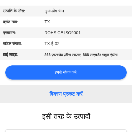
गुणवत्ता
उत्पत्ति के प्लेस:
गुआंग्डोंग चीन
नियंत्रण
ब्रांड नाम:
TX
संपर्क
प्रमाणन:
ROHS CE ISO9001
करें
मॉडल संख्या:
TX-ई-02
हाई लाइट:
,
868 एमएचजेड एंटीना एसएमए
868 एमएचजेड चाबुक एंटीना
समाचार
हमसे संपर्क करें!
मामलों
विवरण प्रकट करें
VR
इसी तरह के उत्पादों
साइटमैप