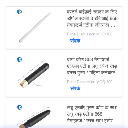
PRIVACY
वेस्टर्न वाईफ़ाई राउटर के लिए
POLICY
डीपोल स्टब्बी 3 डीबीआई 868
मेगाहर्ट्ज एंटीना जीएसएम लांग
रेंज एंटीना
Price Discussion MOQ:100PCS
संपर्क
दायां कोण 868 मेगाहर्ट्ज
एसएमए एंटीना लघु सफेद रबड़
बतख पुरुष / महिला कनेक्टर
Price Discussion MOQ:100PCS
संपर्क
लघु एसबीए पुरुष कोण के साथ
लघु रबड़ एंटीना 868
मेगाहर्ट्ज / उच्च लाभ इंडोर
एंटीना