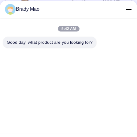
Price Discussion MOQ:100PCS
संपर्क
Brady Mao
5:42 AM
लोकप्रिय श्रेणियां
सभी
Good day, what product are you looking for?
ओमनी वाईफाई एंटीना
जीएसएम ऐन्टेना
जीपीएस नेविगेशन एंटीना
शीसे रेशा बेस स्टेशन एंटीना
हीलियम एंटीना
वाईफ़ाई रिसीवर एंटीना
चुंबकीय आधार एंटीना
३जी ४जी ५जी एंटीना