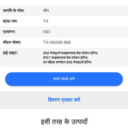
गुणवत्ता
उत्पत्ति के प्लेस:
चीन
नियंत्रण
ब्रांड नाम:
TX
संपर्क
प्रमाणन:
ISO
करें
मॉडल संख्या:
TX-HG040-868
हाई लाइट:
,
868 मेगाहर्ट्ज फाइबरग्लास बेस स्टेशन एंटीना
,
समाचार
IP67 फाइबरग्लास बेस स्टेशन एंटीना
एन महिला कनेक्टर 868 मेगाहर्ट्ज एंटीना
मामलों
हमसे संपर्क करें!
VR
विवरण प्रकट करें
साइटमैप
इसी तरह के उत्पादों