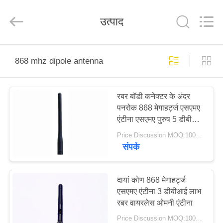
Dongguan
Tengxiang
Electronics
उत्पाद
Co.,
Ltd..
All
Rights
Reserved.
घर
868 mhz dipole antenna
उत्पादों
रबर बॉडी कनेक्टर के अंदर
पनरोक 868 मेगाहर्ट्ज एसएमए
हमारे
एंटीना एसएमए पुरुष 5 डीबीआई
बारे
लाभ
Price Discussion MOQ:100PCS
संपर्क
में
कारखाना
दायां कोण 868 मेगाहर्ट्ज
एसएमए एंटीना 3 डीबीआई लाभ
भ्रमण
रबर वायरलेस ओमनी एंटीना
Price Discussion MOQ:100PCS