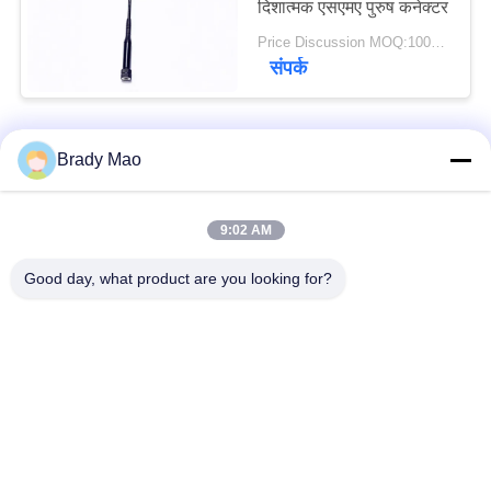
दिशात्मक एसएमए पुरुष कनेक्टर
Price Discussion MOQ:100PCS
संपर्क
Brady Mao
हमसे संपर्क करें!
9:02 AM
लोकप्रिय श्रेणियां
सभी
Good day, what product are you looking for?
ओमनी वाईफाई एंटीना
जीएसएम ऐन्टेना
जीपीएस नेविगेशन एंटीना
शीसे रेशा बेस स्टेशन एंटीना
हीलियम एंटीना
वाईफ़ाई रिसीवर एंटीना