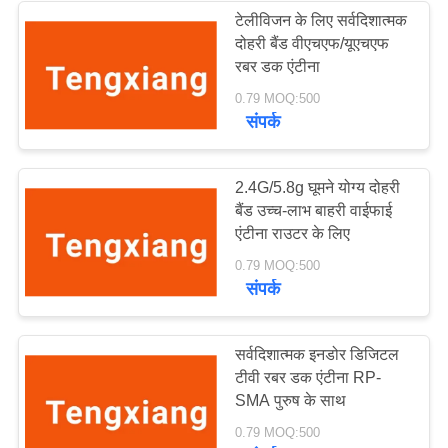
टेलीविजन के लिए सर्वदिशात्मक
दोहरी बैंड वीएचएफ/यूएचएफ
32
रबर डक एंटीना
0.79 MOQ:500
चुंबकीय आधार एंटीना
संपर्क
2.4G/5.8g घूमने योग्य दोहरी
बैंड उच्च-लाभ बाहरी वाईफाई
एंटीना राउटर के लिए
69
0.79 MOQ:500
संपर्क
३जी ४जी ५जी एंटीना
सर्वदिशात्मक इनडोर डिजिटल
टीवी रबर डक एंटीना RP-
SMA पुरुष के साथ
0.79 MOQ:500