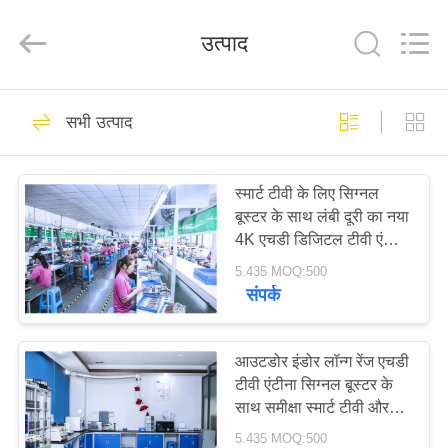
Dongguan
Tengxiang
Electronics
उत्पाद
Co.,
Ltd..
All
Rights
Reserved.
घर
96
सभी उत्पाद
ओमनी वाईफाई एंटीना
उत्पादों
स्मार्ट टीवी के लिए सिग्नल
बूस्टर के साथ लंबी दूरी का नया
हमारे
4K एचडी डिजिटल टीवी एंटीना
बारे
और इनडोर और आउटडोर
5.435 MOQ:500
स्थानीय चैनलों के लिए सभी
संपर्क
में
टीवी
24
कारखाना
आउटडोर इंडोर लॉन्ग रेंज एचडी
जीएसएम ऐन्टेना
टीवी एंटीना सिग्नल बूस्टर के
भ्रमण
साथ समीक्षा स्मार्ट टीवी और
सभी टीवी के लिए डिजिटल
5.435 MOQ:500