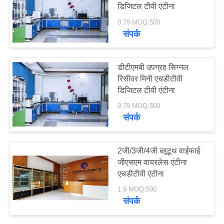
PRIVACY
डिजिटल टीवी एंटीना
POLICY
0.79 MOQ:500
संपर्क
13
हीलियम एंटीना
डीटीएमबी उपग्रह सिग्नल
रिसीवर मिनी एचडीटीवी
डिजिटल टीवी एंटीना
0.79 MOQ:500
संपर्क
17
2जी/3जी/4जी ब्लूटूथ वाईफाई
जीएसएम वायरलेस एंटीना
वाईफ़ाई रिसीवर एंटीना
एचडीटीवी एंटीना
1.9 MOQ:500
संपर्क