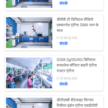
एचडी एंटीना
गुणवत्ता
संपर्क
नियंत्रण
डीवीबी-टी डिजिटल वीडियो
50
एक्सटर्नल एंटीना SMA प्लग के
संपर्क
साथ
जीपीएस नेविगेशन एंटीना
करें
0.79 MOQ:500
संपर्क
समाचार
GSM 2g/3G/4G डिजिटल
मामलों
वायरलेस मॉनिटर बाहरी एंटीना
राउटर एंटीना
58
0.79 MOQ:500
VR
शीसे रेशा बेस स्टेशन
संपर्क
एंटीना
साइटमैप
डीटीएमबी सैटेलाइट सिग्नल
रिसीवर इंडोर एंटीना एचडीटीवी