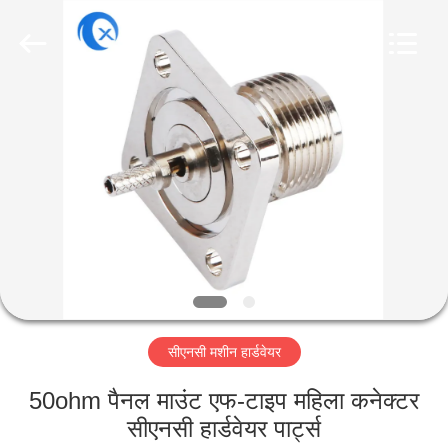
Dongguan
Tengxiang
Electronics
Co.,
Ltd..
All
Rights
Reserved.
घर
उत्पादों
हमारे
बारे
में
सीएनसी मशीन हार्डवेयर
कारखाना
भ्रमण
50ohm पैनल माउंट एफ-टाइप महिला कनेक्टर
सीएनसी हार्डवेयर पार्ट्स