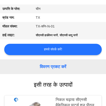
गुणवत्ता
उत्पत्ति के प्लेस:
चीन
नियंत्रण
ब्रांड नाम:
TX
संपर्क
मॉडल संख्या:
TX-कॉन-N-01
करें
हाई लाइट:
,
सीएनसी हार्डवेयर भागों
सीएनसी धातु भागों
समाचार
हमसे संपर्क करें!
मामलों
विवरण प्रकट करें
VR
इसी तरह के उत्पादों
साइटमैप
निकल चढ़ाया सीएनसी
मैकेनिकल पार्ट्स शुद्ध पीतल