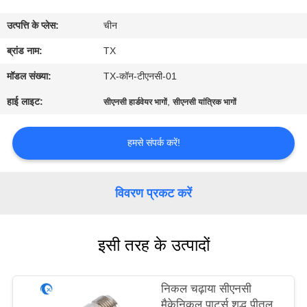
गुणवत्ता
उत्पत्ति के प्लेस:
चीन
नियंत्रण
ब्रांड नाम:
TX
संपर्क
मॉडल संख्या:
TX-कॉन-टीएनसी-01
करें
हाई लाइट:
,
सीएनसी हार्डवेयर भागों
सीएनसी यांत्रिक भागों
समाचार
हमसे संपर्क करें!
मामलों
विवरण प्रकट करें
VR
इसी तरह के उत्पादों
साइटमैप
निकल चढ़ाया सीएनसी
मैकेनिकल पार्ट्स शुद्ध पीतल