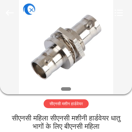
Dongguan
Tengxiang
Electronics
Co.,
Ltd..
All
Rights
Reserved.
घर
उत्पादों
हमारे
बारे
में
सीएनसी मशीन हार्डवेयर
कारखाना
भ्रमण
सीएनसी महिला सीएनसी मशीनी हार्डवेयर धातु
भागों के लिए बीएनसी महिला