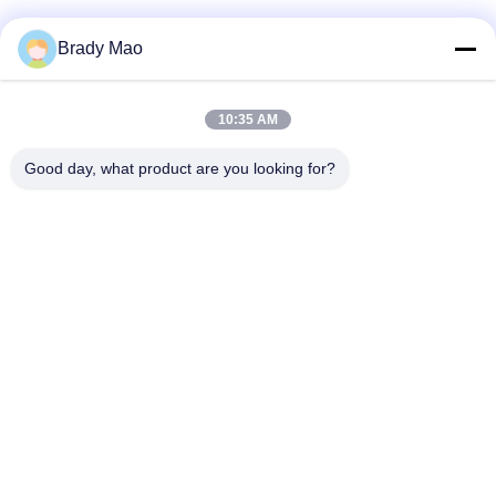
गुणवत्ता
नियंत्रण
Brady Mao
संपर्क
10:35 AM
loading...
करें
Good day, what product are you looking for?
लोकप्रिय श्रेणियां
सभी
समाचार
ओमनी वाईफाई एंटीना
जीएसएम ऐन्टेना
मामलों
जीपीएस नेविगेशन एंटीना
शीसे रेशा बेस स्टेशन एंटीना
VR
हीलियम एंटीना
वाईफ़ाई रिसीवर एंटीना
साइटमैप
चुंबकीय आधार एंटीना
३जी ४जी ५जी एंटीना