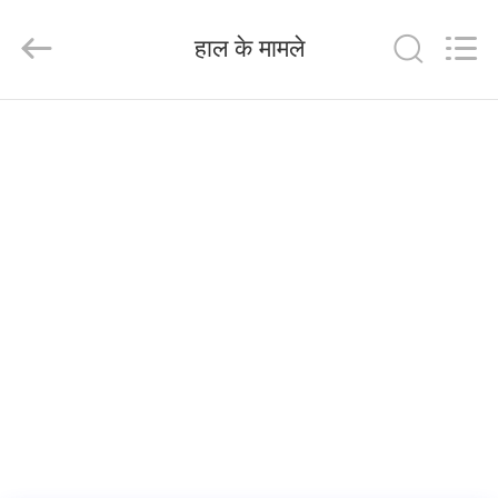
Dongguan
Tengxiang
Electronics
हाल के मामले
Co.,
Ltd..
All
Rights
Reserved.
घर
उत्पादों
हमारे
बारे
में
कारखाना
भ्रमण