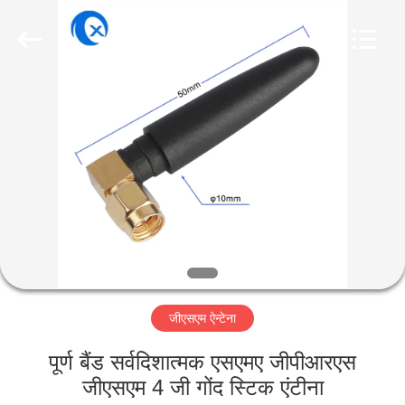
Dongguan
Tengxiang
Electronics
Co.,
Ltd..
All
Rights
Reserved.
घर
उत्पादों
हमारे
बारे
में
जीएसएम ऐन्टेना
कारखाना
भ्रमण
पूर्ण बैंड सर्वदिशात्मक एसएमए जीपीआरएस
जीएसएम 4 जी गोंद स्टिक एंटीना