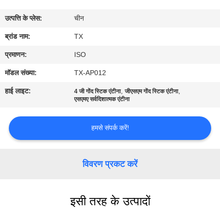
गुणवत्ता
उत्पत्ति के प्लेस:
चीन
नियंत्रण
ब्रांड नाम:
TX
संपर्क
प्रमाणन:
ISO
करें
मॉडल संख्या:
TX-AP012
हाई लाइट:
,
,
4 जी गोंद स्टिक एंटीना
जीएसएम गोंद स्टिक एंटीना
समाचार
एसएमए सर्वदिशात्मक एंटीना
हमसे संपर्क करें!
मामलों
VR
विवरण प्रकट करें
साइटमैप
इसी तरह के उत्पादों