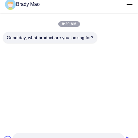
संपर्क
Brady Mao
8:29 AM
लोकप्रिय श्रेणियां
सभी
Good day, what product are you looking for?
ओमनी वाईफाई एंटीना
जीएसएम ऐन्टेना
जीपीएस नेविगेशन एंटीना
शीसे रेशा बेस स्टेशन एंटीना
हीलियम एंटीना
वाईफ़ाई रिसीवर एंटीना
चुंबकीय आधार एंटीना
३जी ४जी ५जी एंटीना
सदस्यता लें