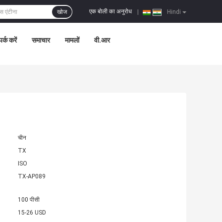
एक बोली का अनुरोध
खोज
|
Hindi
पर्क करें
समाचार
मामलों
वी.आर
चीन
TX
ISO
TX-AP089
100 पीसी
15-26 USD