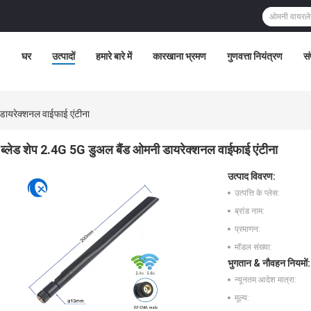
घर
उत्पादों
हमारे बारे में
कारखाना भ्रमण
गुणवत्ता नियंत्रण
सं
डायरेक्शनल वाईफाई एंटीना
ब्लेड शेप 2.4G 5G डुअल बैंड ओमनी डायरेक्शनल वाईफाई एंटीना
उत्पाद विवरण:
उत्पत्ति के प्लेस:
ब्रांड नाम:
प्रमाणन:
मॉडल संख्या:
भुगतान & नौवहन नियमों:
न्यूनतम आदेश मात्रा:
मूल्य: