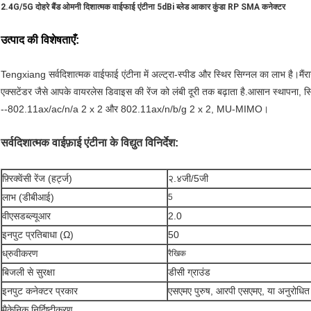
2.4G/5G दोहरे बैंड ओमनी दिशात्मक वाईफाई एंटीना 5dBi ब्लेड आकार कुंडा RP SMA कनेक्टर
उत्पाद की विशेषताएँ:
Tengxiang सर्वदिशात्मक वाईफाई एंटीना में अल्ट्रा-स्पीड और स्थिर सिग्नल का लाभ है।मैं
रा
एक्सटेंडर जैसे आपके वायरलेस डिवाइस की रेंज को लंबी दूरी तक बढ़ाता है
.आसान स्थापना, सिग
--
802.11ax/ac/n/a 2 x 2 और 802.11ax/n/b/g 2 x 2, MU-MIMO।
सर्वदिशात्मक वाईफ़ाई एंटीना के विद्युत विनिर्देश:
फ़्रिक्वेंसी रेंज (हर्ट्ज)
२.४जी/5जी
लाभ (डीबीआई)
5
वीएसडब्ल्यूआर
2.0
इनपुट प्रतिबाधा (Ω)
50
ध्रुवीकरण
रैखिक
बिजली से सुरक्षा
डीसी ग्राउंड
इनपुट कनेक्टर प्रकार
एसएमए पुरुष, आरपी एसएमए, या अनुरोधित
मैकेनिक निर्दिष्टीकरण