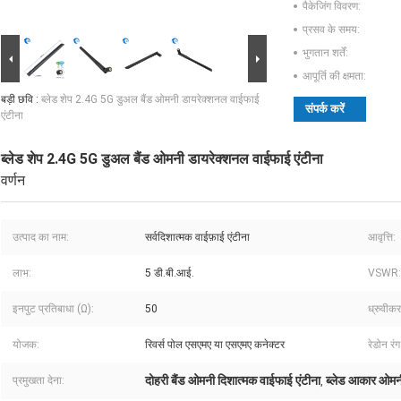
पैकेजिंग विवरण:
प्रसव के समय:
भुगतान शर्तें:
आपूर्ति की क्षमता:
बड़ी छवि :
ब्लेड शेप 2.4G 5G डुअल बैंड ओमनी डायरेक्शनल वाईफाई
संपर्क करें
एंटीना
ब्लेड शेप 2.4G 5G डुअल बैंड ओमनी डायरेक्शनल वाईफाई एंटीना
वर्णन
उत्पाद का नाम:
सर्वदिशात्मक वाईफ़ाई एंटीना
आवृत्ति:
लाभ:
5 डी.बी.आई.
VSWR:
इनपुट प्रतिबाधा (Ω):
50
ध्रुवीक
योजक:
रिवर्स पोल एसएमए या एसएमए कनेक्टर
रेडोन रंग
दोहरी बैंड ओमनी दिशात्मक वाईफाई एंटीना
ब्लेड आकार ओमनी
प्रमुखता देना:
,