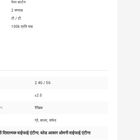
पेपर कार्टन
2 सप्ताह
टी / टी
100k प्रति माह
2.4G / 5G
≤2.0
रण:
रैखिक
:
ग्रे, काला, सफेद
 दिशात्मक वाईफाई एंटीना
ब्लेड आकार ओमनी वाईफाई एंटीना
,