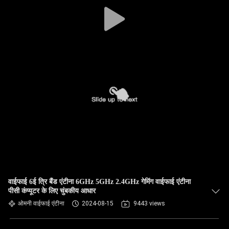
गुणवत्ता
नियंत्रण
संपर्क
करें
समाचार
मामलों
VR
वाईफाई 6ई त्रि बैंड एंटीना 6GHz 5GHz 2.4GHz गेमिंग वाईफाई एंटीना
पीसी कंप्यूटर के लिए चुंबकीय आधार
साइटमैप
ओमनी वाईफाई एंटीना
2024-08-15
9443 views