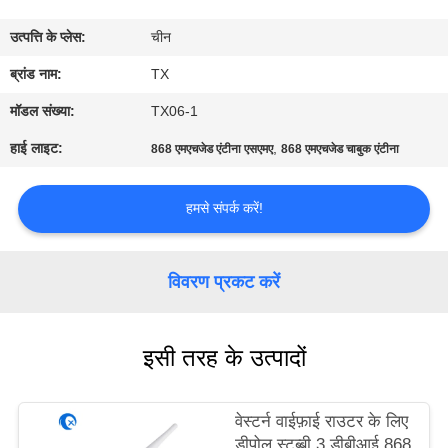
गुणवत्ता
उत्पत्ति के प्लेस:
चीन
नियंत्रण
ब्रांड नाम:
TX
संपर्क
मॉडल संख्या:
TX06-1
करें
हाई लाइट:
,
868 एमएचजेड एंटीना एसएमए
868 एमएचजेड चाबुक एंटीना
समाचार
हमसे संपर्क करें!
मामलों
विवरण प्रकट करें
VR
इसी तरह के उत्पादों
साइटमैप
वेस्टर्न वाईफ़ाई राउटर के लिए
डीपोल स्टब्बी 3 डीबीआई 868