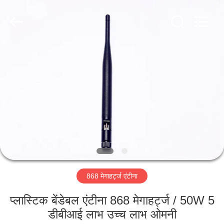
Dongguan
Tengxiang
Electronics
Co.,
Ltd..
All
Rights
Reserved.
घर
उत्पादों
हमारे
बारे
में
868 मेगाहर्ट्ज एंटीना
कारखाना
भ्रमण
प्लास्टिक बेंडेबल एंटीना 868 मेगाहर्ट्ज / 50W 5
डीबीआई लाभ उच्च लाभ ओमनी