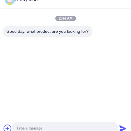
2:44 AM
लोकप्रिय श्रेणियां
सभी
Good day, what product are you looking for?
ओमनी वाईफाई एंटीना
जीएसएम ऐन्टेना
जीपीएस नेविगेशन एंटीना
शीसे रेशा बेस स्टेशन एंटीना
हीलियम एंटीना
वाईफ़ाई रिसीवर एंटीना
चुंबकीय आधार एंटीना
३जी ४जी ५जी एंटीना
सदस्यता लें