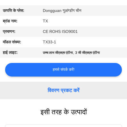
गुणवत्ता
उत्पत्ति के प्लेस:
Dongguan गुआंग्डोंग चीन
नियंत्रण
ब्रांड नाम:
TX
संपर्क
प्रमाणन:
CE ROHS ISO9001
करें
मॉडल संख्या:
TX33-1
हाई लाइट:
,
उच्च लाभ जीएसएम एंटीना
3 जी जीएसएम एंटीना
समाचार
हमसे संपर्क करें!
मामलों
विवरण प्रकट करें
VR
इसी तरह के उत्पादों
साइटमैप