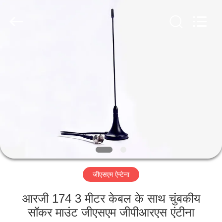
Dongguan
Tengxiang
Electronics
Co.,
Ltd..
All
Rights
Reserved.
घर
उत्पादों
हमारे
बारे
में
जीएसएम ऐन्टेना
कारखाना
भ्रमण
आरजी 174 3 मीटर केबल के साथ चुंबकीय
सॉकर माउंट जीएसएम जीपीआरएस एंटीना