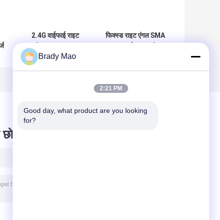
2.4G वाईफाई राइट
फिक्स्ड राइट एंगल SMA
्ज
एंगल एसएमए पुरुष
पुरुष कनेक्टर माउंट
Brady Mao
कनेक्टर हाई गेन 2dBi
ओमनी दिशा वाईफाई
जीएसएम रूटर के लिए
868-900MHz रूटर
रबर डक एंटीना
के लिए एंटीना
2:21 PM
Good day, what product are you looking 
for?
 छोड़ दो