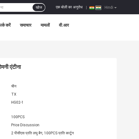
एक बोली का अनुरोध
खोज
|
Hindi
पर्क करें
समाचार
मामलों
वी.आर
मनी एंटीना
चीन
TX
HG02-1
100PCS
Price Discussion
2 पीसीएस प्रति लघु बैग, 100PCS प्रति कार्टून