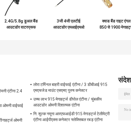
2.4G/5.8g डुअल बैंड
3जी 4जी एलटीई
क्वाड बैंड राइट एंगल
आउटडोर वाटरप्रूफ
आउटडोर एमआईएमओ
850 से 1900 मेगाहर्ट
पैनल माउंट आरजी174
ऑल-डायरेक्शनल स्क्रू
जीएसएम रबर एंटीना
फ्रका कनेक्टर के साथ
माउंट एंटीना
वाईफाई एंटीना
संदेश
लोरा टर्मिनल बाहरी वाईफाई एंटीना / 3 डीबीआई 915
एमएचजेड माउंट एसएमए पुरुष कनेक्टर
मनी एंटीना 2.4
उच्च लाभ 915 मेगाहर्ट्ज डीपोल एंटीना / चुंबकीय
आउटडोर ओमनी दिशात्मक एंटीना
ेशा ओमनी वाईफाई
नि: शुल्क नमूना आरएफआईडी 915 मेगाहर्ट्ज टेलीमेट्री
एंटीना आईपीएक्स कनेक्टर फ्लेक्सिबल रबड़ एंटीना
ीगाहर्ट्ज ओमनी