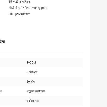
15 ~ 20 काम दिवस
टी/टी, वेस्टर्न यूनियन, Moneygram
3000pcs प्रति दिन
टीना
390CM
5 डीबीआई
:
50 ओम
रण:
अनुलंब ध्रुवीकरण
सर्वदिशात्मक