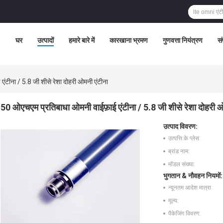
घर
उत्पादों
हमारे बारे में
कारखाना भ्रमण
गुणवत्ता नियंत्रण
सं
ंटीना / 5.8 जी शीसे रेशा दोहरी ओमनी एंटीना
50 ओएचएम प्रतिबाधा ओमनी वाईफ़ाई एंटीना / 5.8 जी शीसे रेशा दोहरी ओ
उत्पाद विवरण:
उत्पत्ति के प्लेस:
ब्रांड नाम:
मॉडल संख्या:
भुगतान & नौवहन नियमों:
न्यूनतम आदेश मात्रा:
मूल्य:
पैकेजिंग विवरण: