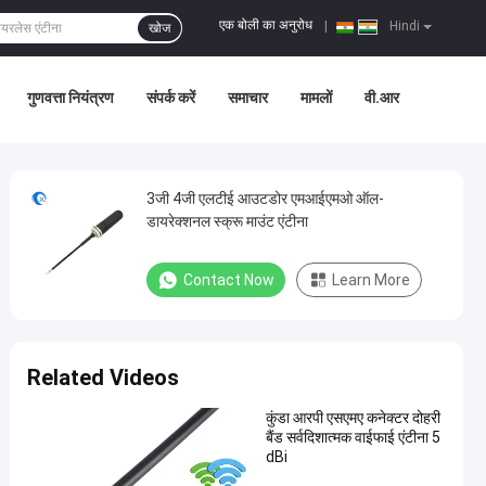
एक बोली का अनुरोध
|
Hindi
खोज
गुणवत्ता नियंत्रण
संपर्क करें
समाचार
मामलों
वी.आर
3जी 4जी एलटीई आउटडोर एमआईएमओ ऑल-
डायरेक्शनल स्क्रू माउंट एंटीना
Contact Now
Learn More
Related Videos
कुंडा आरपी एसएमए कनेक्टर दोहरी
बैंड सर्वदिशात्मक वाईफाई एंटीना 5
dBi