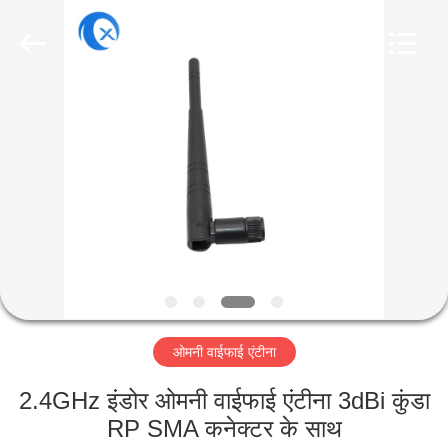
Dongguan
Tengxiang
Electronics
Co.,
Ltd..
All
Rights
Reserved.
घर
उत्पादों
हमारे
बारे
में
ओमनी वाईफाई एंटीना
कारखाना
भ्रमण
2.4GHz इंडोर ओमनी वाईफाई एंटीना 3dBi कुंडा
RP SMA कनेक्टर के साथ