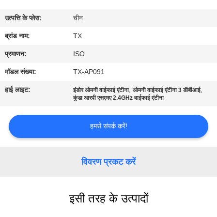
गुणवत्ता
उत्पत्ति के प्लेस:
चीन
नियंत्रण
ब्रांड नाम:
TX
संपर्क
प्रमाणन:
ISO
करें
मॉडल संख्या:
TX-AP091
हाई लाइट:
,
,
इंडोर ओमनी वाईफाई एंटीना
ओमनी वाईफाई एंटीना 3 डीबीआई
समाचार
कुंडा आरपी एसएमए 2.4GHz वाईफाई एंटीना
हमसे संपर्क करें!
मामलों
VR
विवरण प्रकट करें
साइटमैप
इसी तरह के उत्पादों