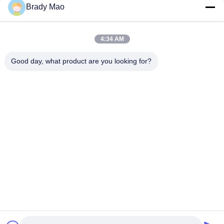
संपर्क
Brady Mao
4:34 AM
लोकप्रिय श्रेणियां
सभी
Good day, what product are you looking for?
ओमनी वाईफाई एंटीना
जीएसएम ऐन्टेना
जीपीएस नेविगेशन एंटीना
शीसे रेशा बेस स्टेशन एंटीना
हीलियम एंटीना
वाईफ़ाई रिसीवर एंटीना
चुंबकीय आधार एंटीना
३जी ४जी ५जी एंटीना
सदस्यता लें