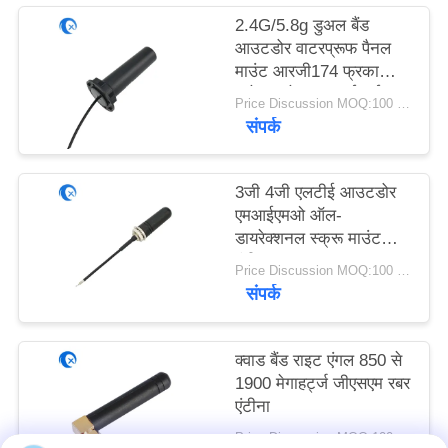
PRIVACY
2.4G/5.8g डुअल बैंड
POLICY
आउटडोर वाटरप्रूफ पैनल
माउंट आरजी174 फ्रका
कनेक्टर के साथ वाईफाई
Price Discussion MOQ:100 पीसी
एंटीना
संपर्क
3जी 4जी एलटीई आउटडोर
एमआईएमओ ऑल-
डायरेक्शनल स्क्रू माउंट
एंटीना
Price Discussion MOQ:100 पीसी
संपर्क
क्वाड बैंड राइट एंगल 850 से
1900 मेगाहर्ट्ज जीएसएम रबर
एंटीना
Price Discussion MOQ:100 पीसी