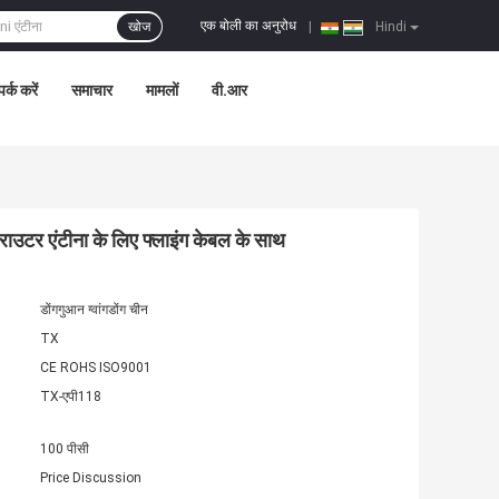
एक बोली का अनुरोध
खोज
|
Hindi
पर्क करें
समाचार
मामलों
वी.आर
ाउटर एंटीना के लिए फ्लाइंग केबल के साथ
डोंगगुआन ग्वांगडोंग चीन
TX
CE ROHS ISO9001
TX-एपी118
100 पीसी
Price Discussion