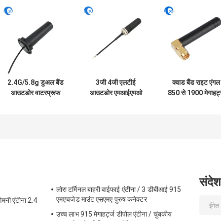
2.4G/5.8g डुअल बैंड
3जी 4जी एलटीई
क्वाड बैंड राइट एंगल
आउटडोर वाटरप्रूफ
आउटडोर एमआईएमओ
850 से 1900 मेगाहर्ट
पैनल माउंट आरजी174
ऑल-डायरेक्शनल स्क्रू
जीएसएम रबर एंटीना
फ्रका कनेक्टर के साथ
माउंट एंटीना
वाईफाई एंटीना
संदेश
लोरा टर्मिनल बाहरी वाईफाई एंटीना / 3 डीबीआई 915
एमएचजेड माउंट एसएमए पुरुष कनेक्टर
मनी एंटीना 2.4
उच्च लाभ 915 मेगाहर्ट्ज डीपोल एंटीना / चुंबकीय