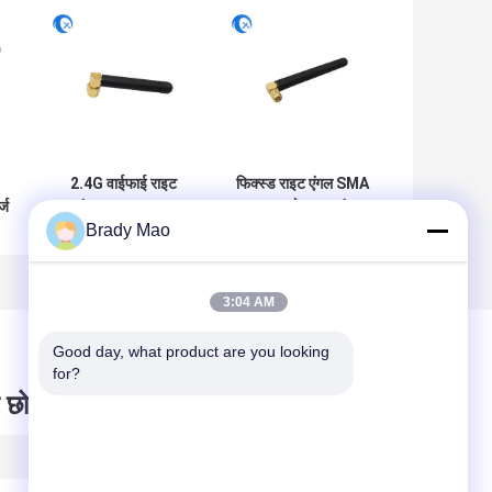
2.4G वाईफाई राइट
फिक्स्ड राइट एंगल SMA
्ज
एंगल एसएमए पुरुष
पुरुष कनेक्टर माउंट
Brady Mao
कनेक्टर हाई गेन 2dBi
ओमनी दिशा वाईफाई
जीएसएम रूटर के लिए
868-900MHz रूटर
रबर डक एंटीना
के लिए एंटीना
3:04 AM
Good day, what product are you looking 
for?
 छोड़ दो