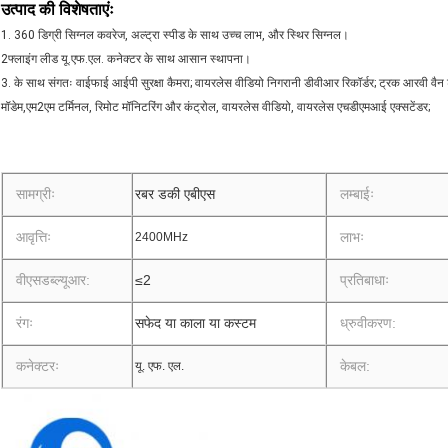
उत्पाद की विशेषताएंः
1. 360 डिग्री सिग्नल कवरेज, अल्ट्रा स्पीड के साथ उच्च लाभ, और स्थिर सिग्नल।
2फ्लाइंग लीड यू.एफ.एल. कनेक्टर के साथ आसान स्थापना।
3. के साथ संगतः वाईफाई आईपी सुरक्षा कैमरा; वायरलेस वीडियो निगरानी डीवीआर रिकॉर्डर; ट्रक आरवी वैन ट
मॉडेम,एम2एम टर्मिनल, रिमोट मॉनिटरिंग और कंट्रोल, वायरलेस वीडियो, वायरलेस एचडीएमआई एक्सटेंडर;
सामग्रीः
रबर डकी एबीएस
लम्बाईः
आवृत्तिः
लाभः
2400MHz
वीएसडब्ल्यूआर:
≤2
प्रतिबाधाः
रंगः
सफेद या काला या कस्टम
ध्रुवीकरण:
कनेक्टरः
केबल:
यू. एफ. एल.