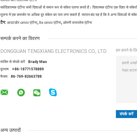
सर्वदिश और दिशात्मक एंटीना
सर्वदिशात्मक एंटीना सभी दिशाओं से समान रूप से संकेत प्राप्त करते हैं। दिशात्मक एंटीना एक दिशा से संके
तुलना में एक कमजोर या अधिक दूर संकेत का पता लगा सकते हैं. व्यापार-बंद यह है कि वे अन्य दिशाओं से सं
,
,
टैग:
आउटडोर omni एंटीना
lte omni एंटीना
ओमनी वायरलेस एंटीना
सम्पर्क करने का विवरण
हम करने के लि
DONGGUAN TENGXIANG ELECTRONICS CO., LTD.
व्यक्ति से संपर्क करें:
Brady Mao
दूरभाष:
+86-18771578889
फैक्स:
86-769-82663788
अन्य उत्पादों