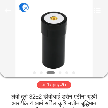
Dongguan
Tengxiang
Electronics
Co.,
Ltd..
All
Rights
Reserved.
घर
उत्पादों
हमारे
बारे
में
ओमनी वाईफाई एंटीना
कारखाना
भ्रमण
लंबी दूरी 32±2 डीबीआई ड्रोन एंटीना यूएवी
आरटीके 4-आर्म सर्पिल कृषि मशीन बुद्धिमान