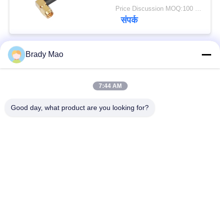
Price Discussion MOQ:100 पीसी
संपर्क
Brady Mao
लोकप्रिय श्रेणियां
सभी
7:44 AM
ओमनी वाईफाई एंटीना
जीएसएम ऐन्टेना
Good day, what product are you looking for?
जीपीएस नेविगेशन एंटीना
शीसे रेशा बेस स्टेशन एंटीना
हीलियम एंटीना
वाईफ़ाई रिसीवर एंटीना
चुंबकीय आधार एंटीना
३जी ४जी ५जी एंटीना