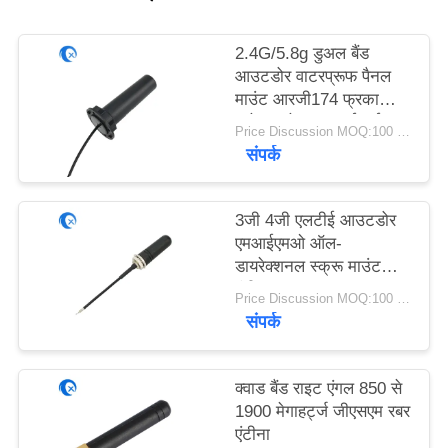
PRIVACY
POLICY
2.4G/5.8g डुअल बैंड
आउटडोर वाटरप्रूफ पैनल
माउंट आरजी174 फ्रका
कनेक्टर के साथ वाईफाई
Price Discussion MOQ:100 पीसी
एंटीना
संपर्क
3जी 4जी एलटीई आउटडोर
एमआईएमओ ऑल-
डायरेक्शनल स्क्रू माउंट
एंटीना
Price Discussion MOQ:100 पीसी
संपर्क
क्वाड बैंड राइट एंगल 850 से
1900 मेगाहर्ट्ज जीएसएम रबर
एंटीना