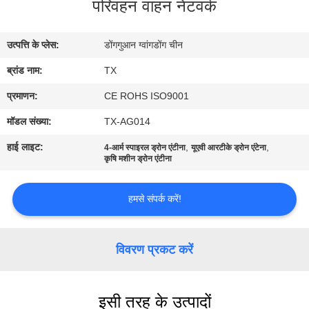
परिवहन वाहन नेटवर्क
गुणवत्ता
नियंत्रण
उत्पत्ति के प्लेस:
डोंगगुआन ग्वांगडोंग चीन
ब्रांड नाम:
TX
संपर्क
करें
प्रमाणन:
CE ROHS ISO9001
मॉडल संख्या:
TX-AG014
समाचार
हाई लाइट:
,
,
4-आर्म स्पाइरल ड्रोन एंटीना
यूएवी आरटीके ड्रोन एंटेना
कृषि मशीन ड्रोन एंटीना
मामलों
हमसे संपर्क करें!
VR
विवरण प्रकट करें
साइटमैप
इसी तरह के उत्पादों