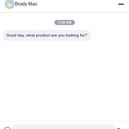
संपर्क
Brady Mao
7:28 AM
लोकप्रिय श्रेणियां
सभी
Good day, what product are you looking for?
ओमनी वाईफाई एंटीना
जीएसएम ऐन्टेना
जीपीएस नेविगेशन एंटीना
शीसे रेशा बेस स्टेशन एंटीना
हीलियम एंटीना
वाईफ़ाई रिसीवर एंटीना
चुंबकीय आधार एंटीना
३जी ४जी ५जी एंटीना
सदस्यता लें