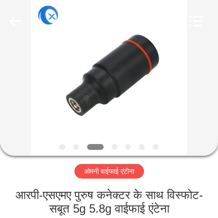
Dongguan
Tengxiang
Electronics
Co.,
Ltd..
All
Rights
Reserved.
घर
उत्पादों
हमारे
बारे
में
ओमनी वाईफाई एंटीना
कारखाना
भ्रमण
आरपी-एसएमए पुरुष कनेक्टर के साथ विस्फोट-
सबूत 5g 5.8g वाईफाई एंटेना