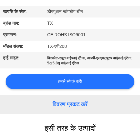
गुणवत्ता
उत्पत्ति के प्लेस:
डोंगगुआन ग्वांगडोंग चीन
नियंत्रण
ब्रांड नाम:
TX
संपर्क
प्रमाणन:
CE ROHS ISO9001
करें
मॉडल संख्या:
TX-एपी208
हाई लाइट:
,
,
विस्फोट-सबूत वाईफाई एंटेना
आरपी-एसएमए पुरुष वाईफाई एंटेना
समाचार
5g 5.8g वाईफाई एंटेना
हमसे संपर्क करें!
मामलों
VR
विवरण प्रकट करें
साइटमैप
इसी तरह के उत्पादों