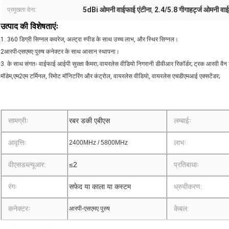
5dBi ओमनी वाईफाई एंटीना
2.4/5.8 गीगाहर्ट्ज ओमनी वाई
प्रमुखता देना:
,
उत्पाद की विशेषताएंः
1. 360 डिग्री सिग्नल कवरेज, अल्ट्रा स्पीड के साथ उच्च लाभ, और स्थिर सिग्नल।
2आरपी-एसएमए पुरुष कनेक्टर के साथ आसान स्थापना।
3. के साथ संगतः वाईफाई आईपी सुरक्षा कैमरा; वायरलेस वीडियो निगरानी डीवीआर रिकॉर्डर; ट्रक आरवी वैन ट
मॉडेम,एम2एम टर्मिनल, रिमोट मॉनिटरिंग और कंट्रोल, वायरलेस वीडियो, वायरलेस एचडीएमआई एक्सटेंडर;
सामग्रीः
रबर डकी एबीएस
लम्बाईः
आवृत्तिः
लाभः
2400MHz / 5800MHz
वीएसडब्ल्यूआर:
≤2
प्रतिबाधाः
रंगः
सफेद या काला या कस्टम
ध्रुवीकरण:
कनेक्टरः
केबल:
आरपी-एसएमए पुरुष