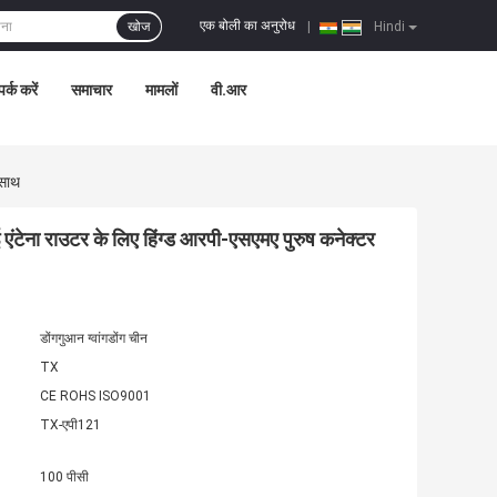
एक बोली का अनुरोध
खोज
|
Hindi
पर्क करें
समाचार
मामलों
वी.आर
 साथ
ंटेना राउटर के लिए हिंग्ड आरपी-एसएमए पुरुष कनेक्टर
डोंगगुआन ग्वांगडोंग चीन
TX
CE ROHS ISO9001
TX-एपी121
100 पीसी