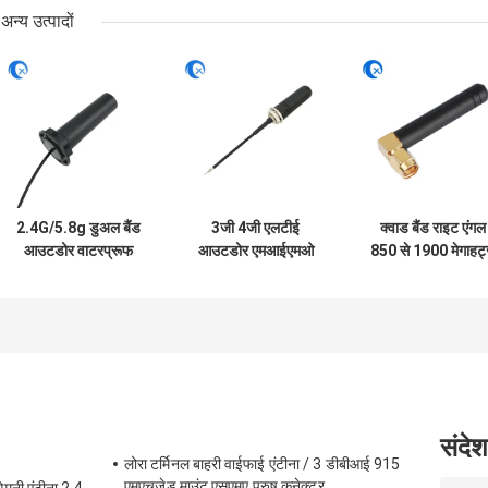
अन्य उत्पादों
2.4G/5.8g डुअल बैंड
3जी 4जी एलटीई
क्वाड बैंड राइट एंगल
आउटडोर वाटरप्रूफ
आउटडोर एमआईएमओ
850 से 1900 मेगाहर्ट
पैनल माउंट आरजी174
ऑल-डायरेक्शनल स्क्रू
जीएसएम रबर एंटीना
फ्रका कनेक्टर के साथ
माउंट एंटीना
वाईफाई एंटीना
संदेश
लोरा टर्मिनल बाहरी वाईफाई एंटीना / 3 डीबीआई 915
एमएचजेड माउंट एसएमए पुरुष कनेक्टर