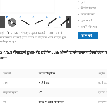
मूल्य:
पैकेजिंग विवरण:
प्रसव के समय:
भुगतान शर्तें:
आपूर्ति की क्षमता:
बड़ी छवि :
2.4/5.8 गीगाहर्ट्ज डुअल-बैंड हाई गेन 5dBi ओमनी
संपर्क करें
डायरेक्शनल वाईफाई एंटेना राउटर के लिए हिंग्ड आरपी-एसएमए पुरुष
कनेक्टर के साथ
2.4/5.8 गीगाहर्ट्ज डुअल-बैंड हाई गेन 5dBi ओमनी डायरेक्शनल वाईफाई एंटेना 
वर्णन
सामग्री:
रबर डकी एबीएस
आवृत्ति:
लाभ:
5 डीबीआई
ध्रुवीक
वीएसडब्ल्यूआर:
≤2
प्रतिबाध
रंग:
सफेद या काला या कस्टम
कनेक्टर: