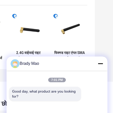
2.4G वाईफाई राइट
फिक्स्ड राइट एंगल SMA
्ज
एंगल एसएमए पुरुष
पुरुष कनेक्टर माउंट
Brady Mao
कनेक्टर हाई गेन 2dBi
ओमनी दिशा वाईफाई
जीएसएम रूटर के लिए
868-900MHz रूटर
रबर डक एंटीना
के लिए एंटीना
7:01 PM
Good day, what product are you looking 
for?
 छोड़ दो