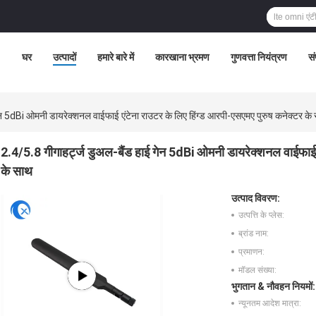
घर
उत्पादों
हमारे बारे में
कारखाना भ्रमण
गुणवत्ता नियंत्रण
सं
ेन 5dBi ओमनी डायरेक्शनल वाईफाई एंटेना राउटर के लिए हिंग्ड आरपी-एसएमए पुरुष कनेक्टर के
2.4/5.8 गीगाहर्ट्ज डुअल-बैंड हाई गेन 5dBi ओमनी डायरेक्शनल वाईफाई ए
के साथ
उत्पाद विवरण:
उत्पत्ति के प्लेस:
ब्रांड नाम:
प्रमाणन:
मॉडल संख्या:
भुगतान & नौवहन नियमों:
न्यूनतम आदेश मात्रा: