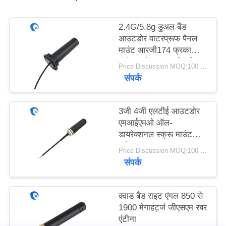
PRIVACY
POLICY
2.4G/5.8g डुअल बैंड
आउटडोर वाटरप्रूफ पैनल
माउंट आरजी174 फ्रका
कनेक्टर के साथ वाईफाई
Price Discussion MOQ:100 पीसी
एंटीना
संपर्क
3जी 4जी एलटीई आउटडोर
एमआईएमओ ऑल-
डायरेक्शनल स्क्रू माउंट
एंटीना
Price Discussion MOQ:100 पीसी
संपर्क
क्वाड बैंड राइट एंगल 850 से
1900 मेगाहर्ट्ज जीएसएम रबर
एंटीना