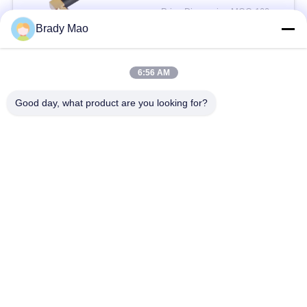
Price Discussion MOQ:100 पीसी
संपर्क
Brady Mao
6:56 AM
लोकप्रिय श्रेणियां
सभी
Good day, what product are you looking for?
ओमनी वाईफाई एंटीना
जीएसएम ऐन्टेना
जीपीएस नेविगेशन एंटीना
शीसे रेशा बेस स्टेशन एंटीना
हीलियम एंटीना
वाईफ़ाई रिसीवर एंटीना
चुंबकीय आधार एंटीना
३जी ४जी ५जी एंटीना