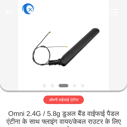
Dongguan
Tengxiang
Electronics
Co.,
Ltd..
All
Rights
Reserved.
घर
उत्पादों
हमारे
बारे
में
ओमनी वाईफाई एंटीना
कारखाना
भ्रमण
Omni 2.4G / 5.8g डुअल बैंड वाईफाई पैडल
एंटीना के साथ फ्लाइंग वायर/केबल राउटर के लिए