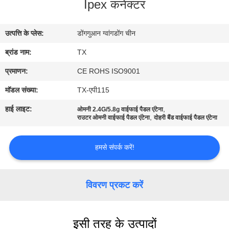
Ipex कनेक्टर
गुणवत्ता
नियंत्रण
उत्पत्ति के प्लेस:
डोंगगुआन ग्वांगडोंग चीन
ब्रांड नाम:
TX
संपर्क
करें
प्रमाणन:
CE ROHS ISO9001
मॉडल संख्या:
TX-एपी115
समाचार
हाई लाइट:
,
ओमनी 2.4G/5.8g वाईफाई पैडल एंटेना
,
राउटर ओमनी वाईफाई पैडल एंटेना
दोहरी बैंड वाईफाई पैडल एंटेना
मामलों
हमसे संपर्क करें!
VR
विवरण प्रकट करें
साइटमैप
इसी तरह के उत्पादों