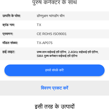
पुरुष कनेक्टर के साथ
गुणवत्ता
नियंत्रण
उत्पत्ति के प्लेस:
डोंगगुआन ग्वांगडोंग चीन
ब्रांड नाम:
TX
संपर्क
करें
प्रमाणन:
CE ROHS ISO9001
मॉडल संख्या:
TX-AP075
समाचार
हाई लाइट:
,
,
उच्च लाभ वाईफाई एपी एंटीना
2.4GHz वाईफाई एपी एंटीना
SMA पुरुष कनेक्टर वाईफाई एपी एंटीना
मामलों
हमसे संपर्क करें!
VR
विवरण प्रकट करें
साइटमैप
इसी तरह के उत्पादों