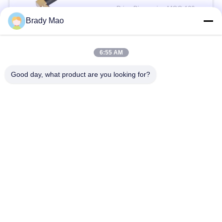
Price Discussion MOQ:100 पीसी
संपर्क
Brady Mao
6:55 AM
लोकप्रिय श्रेणियां
सभी
Good day, what product are you looking for?
ओमनी वाईफाई एंटीना
जीएसएम ऐन्टेना
जीपीएस नेविगेशन एंटीना
शीसे रेशा बेस स्टेशन एंटीना
हीलियम एंटीना
वाईफ़ाई रिसीवर एंटीना
चुंबकीय आधार एंटीना
३जी ४जी ५जी एंटीना