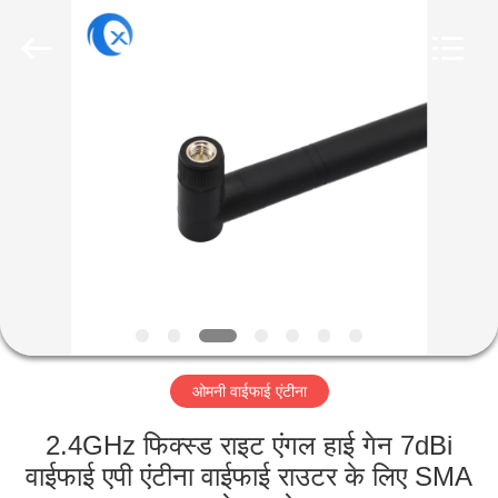
Dongguan
Tengxiang
Electronics
Co.,
Ltd..
All
Rights
Reserved.
घर
उत्पादों
हमारे
बारे
में
ओमनी वाईफाई एंटीना
कारखाना
भ्रमण
2.4GHz फिक्स्ड राइट एंगल हाई गेन 7dBi
वाईफाई एपी एंटीना वाईफाई राउटर के लिए SMA