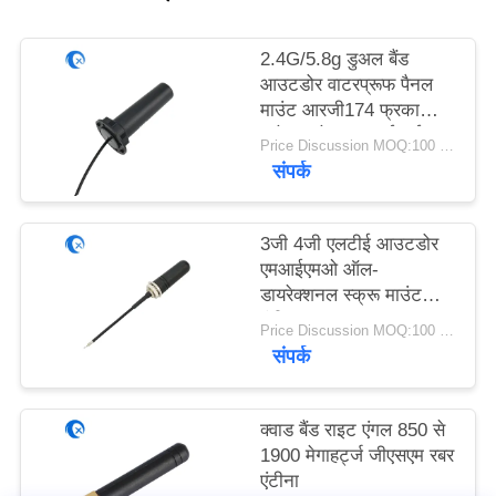
PRIVACY
POLICY
2.4G/5.8g डुअल बैंड
आउटडोर वाटरप्रूफ पैनल
माउंट आरजी174 फ्रका
कनेक्टर के साथ वाईफाई
Price Discussion MOQ:100 पीसी
एंटीना
संपर्क
3जी 4जी एलटीई आउटडोर
एमआईएमओ ऑल-
डायरेक्शनल स्क्रू माउंट
एंटीना
Price Discussion MOQ:100 पीसी
संपर्क
क्वाड बैंड राइट एंगल 850 से
1900 मेगाहर्ट्ज जीएसएम रबर
एंटीना