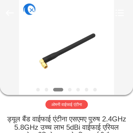
Dongguan
Tengxiang
Electronics
Co.,
Ltd..
All
Rights
Reserved.
घर
उत्पादों
हमारे
बारे
में
ओमनी वाईफाई एंटीना
कारखाना
भ्रमण
ड्यूल बैंड वाईफाई एंटीना एसएमए पुरुष 2.4GHz
5.8GHz उच्च लाभ 5dBi वाईफाई एरियल