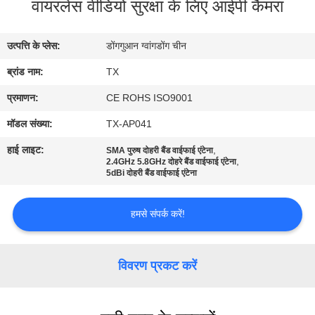
वायरलेस वीडियो सुरक्षा के लिए आईपी कैमरा
गुणवत्ता
नियंत्रण
उत्पत्ति के प्लेस:
डोंगगुआन ग्वांगडोंग चीन
ब्रांड नाम:
TX
संपर्क
करें
प्रमाणन:
CE ROHS ISO9001
मॉडल संख्या:
TX-AP041
समाचार
हाई लाइट:
,
SMA पुरुष दोहरी बैंड वाईफाई एंटेना
,
2.4GHz 5.8GHz दोहरे बैंड वाईफाई एंटेना
5dBi दोहरी बैंड वाईफाई एंटेना
मामलों
हमसे संपर्क करें!
VR
विवरण प्रकट करें
साइटमैप