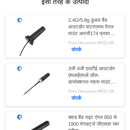
इसी तरह के उत्पादों
PRIVACY
POLICY
2.4G/5.8g डुअल बैंड
आउटडोर वाटरप्रूफ पैनल
माउंट आरजी174 फ्रका
कनेक्टर के साथ वाईफाई
Price Discussion MOQ:100 पीसी
एंटीना
संपर्क
3जी 4जी एलटीई आउटडोर
एमआईएमओ ऑल-
डायरेक्शनल स्क्रू माउंट
एंटीना
Price Discussion MOQ:100 पीसी
संपर्क
क्वाड बैंड राइट एंगल 850 से
1900 मेगाहर्ट्ज जीएसएम रबर