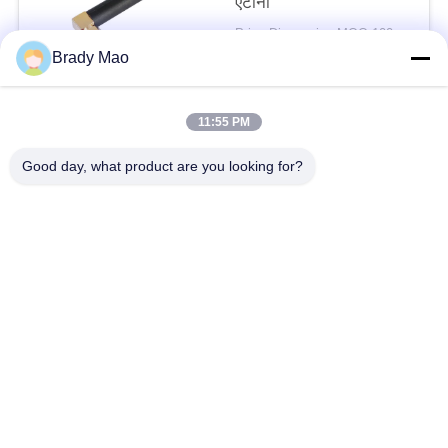
एंटीना
Price Discussion MOQ:100 पीसी
संपर्क
Brady Mao
11:55 PM
लोकप्रिय श्रेणियां
सभी
Good day, what product are you looking for?
ओमनी वाईफाई एंटीना
जीएसएम ऐन्टेना
जीपीएस नेविगेशन एंटीना
शीसे रेशा बेस स्टेशन एंटीना
हीलियम एंटीना
वाईफ़ाई रिसीवर एंटीना
चुंबकीय आधार एंटीना
३जी ४जी ५जी एंटीना