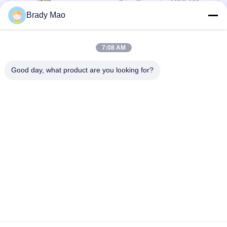
Price Discussion MOQ:100 पीसी
संपर्क
Brady Mao
7:08 AM
लोकप्रिय श्रेणियां
सभी
Good day, what product are you looking for?
ओमनी वाईफाई एंटीना
जीएसएम ऐन्टेना
जीपीएस नेविगेशन एंटीना
शीसे रेशा बेस स्टेशन एंटीना
हीलियम एंटीना
वाईफ़ाई रिसीवर एंटीना
चुंबकीय आधार एंटीना
३जी ४जी ५जी एंटीना