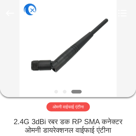
Dongguan
Tengxiang
Electronics
Co.,
Ltd..
All
Rights
Reserved.
घर
उत्पादों
हमारे
बारे
में
ओमनी वाईफाई एंटीना
कारखाना
भ्रमण
2.4G 3dBi रबर डक RP SMA कनेक्टर
ओमनी डायरेक्शनल वाईफाई एंटीना