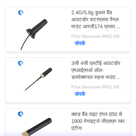
PRIVACY
2.4G/5.8g डुअल बैंड
POLICY
आउटडोर वाटरप्रूफ पैनल
माउंट आरजी174 फ्रका
कनेक्टर के साथ वाईफाई
Price Discussion MOQ:100 पीसी
एंटीना
संपर्क
3जी 4जी एलटीई आउटडोर
एमआईएमओ ऑल-
डायरेक्शनल स्क्रू माउंट
एंटीना
Price Discussion MOQ:100 पीसी
संपर्क
क्वाड बैंड राइट एंगल 850 से
1900 मेगाहर्ट्ज जीएसएम रबर
एंटीना