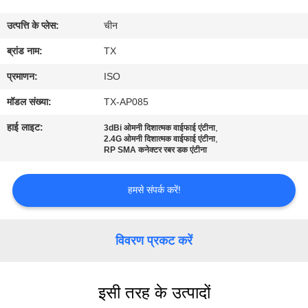
गुणवत्ता
उत्पत्ति के प्लेस:
चीन
नियंत्रण
ब्रांड नाम:
TX
संपर्क
प्रमाणन:
ISO
करें
मॉडल संख्या:
TX-AP085
हाई लाइट:
,
3dBi ओमनी दिशात्मक वाईफाई एंटीना
,
समाचार
2.4G ओमनी दिशात्मक वाईफाई एंटीना
RP SMA कनेक्टर रबर डक एंटीना
मामलों
हमसे संपर्क करें!
VR
विवरण प्रकट करें
साइटमैप
इसी तरह के उत्पादों