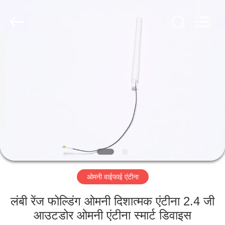
Dongguan
Tengxiang
Electronics
Co.,
Ltd..
All
Rights
Reserved.
घर
उत्पादों
हमारे
बारे
में
ओमनी वाईफाई एंटीना
कारखाना
भ्रमण
लंबी रेंज फोल्डिंग ओमनी दिशात्मक एंटीना 2.4 जी
आउटडोर ओमनी एंटीना स्मार्ट डिवाइस