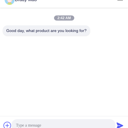
2:42 AM
लोकप्रिय श्रेणियां
सभी
Good day, what product are you looking for?
ओमनी वाईफाई एंटीना
जीएसएम ऐन्टेना
जीपीएस नेविगेशन एंटीना
शीसे रेशा बेस स्टेशन एंटीना
हीलियम एंटीना
वाईफ़ाई रिसीवर एंटीना
चुंबकीय आधार एंटीना
३जी ४जी ५जी एंटीना
सदस्यता लें