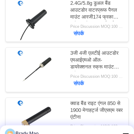
PRIVACY
2.4G/5.8g डुअल बैंड
आउटडोर वाटरप्रूफ पैनल
POLICY
माउंट आरजी174 फ्रका
कनेक्टर के साथ वाईफाई
Price Discussion MOQ:100 पीसी
एंटीना
संपर्क
3जी 4जी एलटीई आउटडोर
एमआईएमओ ऑल-
डायरेक्शनल स्क्रू माउंट
एंटीना
Price Discussion MOQ:100 पीसी
संपर्क
क्वाड बैंड राइट एंगल 850 से
1900 मेगाहर्ट्ज जीएसएम रबर
एंटीना
Price Discussion MOQ:100 पीसी
संपर्क
Brady Mao