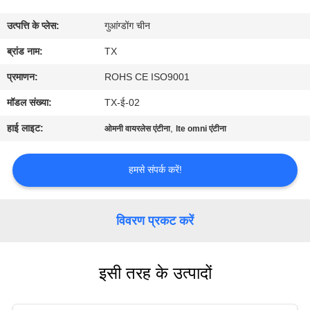
गुणवत्ता
उत्पत्ति के प्लेस:
गुआंग्डोंग चीन
नियंत्रण
ब्रांड नाम:
TX
संपर्क
प्रमाणन:
ROHS CE ISO9001
करें
मॉडल संख्या:
TX-ई-02
हाई लाइट:
,
ओमनी वायरलेस एंटीना
lte omni एंटीना
समाचार
हमसे संपर्क करें!
मामलों
विवरण प्रकट करें
VR
इसी तरह के उत्पादों
साइटमैप