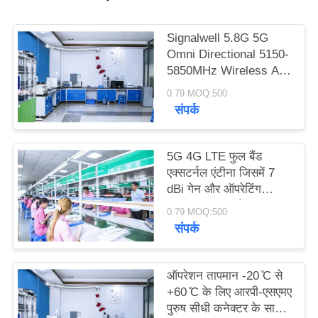
PRIVACY
POLICY
Signalwell 5.8G 5G
Omni Directional 5150-
5850MHz Wireless AP
Outdoor Antenna with
0.79 MOQ:500
IP67 Waterproof ABS
संपर्क
Material
5G 4G LTE फुल बैंड
एक्सटर्नल एंटीना जिसमें 7
dBi गेन और ऑपरेटिंग
तापमान -20°C से +60°C
0.79 MOQ:500
तक है, उच्च गेन रबर रॉड
संपर्क
एंटीना
ऑपरेशन तापमान -20 ̊C से
+60 ̊C के लिए आरपी-एसएमए
पुरुष सीधी कनेक्टर के साथ