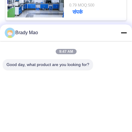
घुमाए जाने योग्य 44*195
0.79 MOQ:500
मिमी 4G एलटीई एंटेना
संपर्क
Brady Mao
लोकप्रिय श्रेणियां
सभी
9:47 AM
ओमनी वाईफाई एंटीना
जीएसएम ऐन्टेना
Good day, what product are you looking for?
जीपीएस नेविगेशन एंटीना
शीसे रेशा बेस स्टेशन एंटीना
हीलियम एंटीना
वाईफ़ाई रिसीवर एंटीना
चुंबकीय आधार एंटीना
३जी ४जी ५जी एंटीना