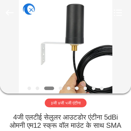
Dongguan
Tengxiang
Electronics
Co.,
Ltd..
All
Rights
Reserved.
घर
उत्पादों
हमारे
बारे
में
३जी ४जी ५जी एंटीना
कारखाना
भ्रमण
4जी एलटीई सेलुलर आउटडोर एंटीना 5dBi
ओमनी एम12 स्क्रू वॉल माउंट के साथ SMA