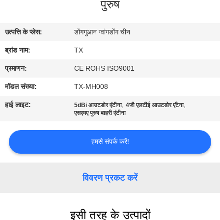
पुरुष
गुणवत्ता
नियंत्रण
उत्पत्ति के प्लेस:
डोंगगुआन ग्वांगडोंग चीन
ब्रांड नाम:
TX
संपर्क
करें
प्रमाणन:
CE ROHS ISO9001
मॉडल संख्या:
TX-MH008
समाचार
हाई लाइट:
,
,
5dBi आउटडोर एंटीना
4जी एलटीई आउटडोर एंटेना
एसएमए पुरुष बाहरी एंटीना
मामलों
हमसे संपर्क करें!
VR
विवरण प्रकट करें
साइटमैप
इसी तरह के उत्पादों