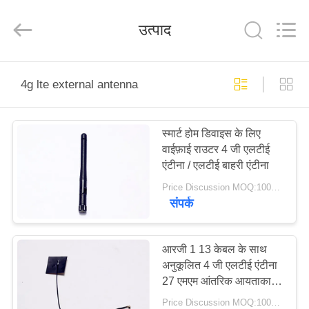
Dongguan
Tengxiang
Electronics
उत्पाद
Co.,
Ltd..
All
Rights
Reserved.
घर
4g lte external antenna
उत्पादों
स्मार्ट होम डिवाइस के लिए
वाईफ़ाई राउटर 4 जी एलटीई
हमारे
एंटीना / एलटीई बाहरी एंटीना
बारे
Price Discussion MOQ:100PCS
संपर्क
में
कारखाना
आरजी 1 13 केबल के साथ
अनुकूलित 4 जी एलटीई एंटीना
भ्रमण
27 एमएम आंतरिक आयताकार
एफपीसी एंटीना
Price Discussion MOQ:100PCS