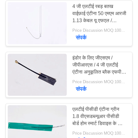
4 जी एलटीई रबड़ बतख
वाईफ़ाई एंटीना 50 एमएम आरजी
1.13 केबल यू एफएल /
आईपीएक्स कनेक्टर
Price Discussion MOQ:100PCS
संपर्क
इंडोर के लिए जीएसएम /
जीपीआरएस / 4 जी एलटीई
एंटीना अनुकूलित ब्लैक एफपीसी
पीसीबी सॉफ्ट पैच
Price Discussion MOQ:100PCS
संपर्क
एलटीई पीसीडी एंटीना ग्रीन
1.8 वीएसडब्ल्यूआर पीसीडी
बोर्ड होम स्मार्ट डिवाइस के लिए
निर्मित
Price Discussion MOQ:100PCS