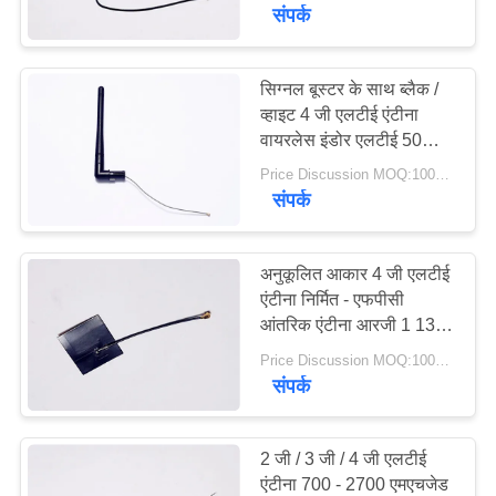
गुणवत्ता
संपर्क
नियंत्रण
सिग्नल बूस्टर के साथ ब्लैक /
व्हाइट 4 जी एलटीई एंटीना
संपर्क
वायरलेस इंडोर एलटीई 50
करें
ओएचएम प्रतिबाधा
Price Discussion MOQ:100PCS
संपर्क
समाचार
अनुकूलित आकार 4 जी एलटीई
मामलों
एंटीना निर्मित - एफपीसी
आंतरिक एंटीना आरजी 1 13
केबल में
Price Discussion MOQ:100PCS
VR
संपर्क
साइटमैप
2 जी / 3 जी / 4 जी एलटीई
एंटीना 700 - 2700 एमएचजेड