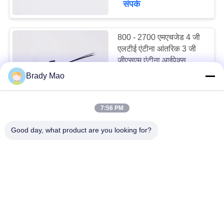
संपर्क
800 - 2700 एमएचजेड 4 जी
एलटीई एंटीना आंतरिक 3 जी
जीएसएम एंटीना आईपेक्स
यूएफएल कनेक्टर
Brady Mao
Price Discussion MOQ:100PCS
संपर्क
7:56 PM
फ्लाइंग केबल एंटीना 2.4G
Good day, what product are you looking for?
वाईफाई 3जी 4जी एलटीई रूटर
मॉडेम हॉटस्पॉट बाहरी एंटीना
Price Discussion MOQ:100 पीसी
संपर्क
50 ओएचएम प्रतिबाधा के साथ
पोर्टेबल व्हाइट रबड़ बतख सीडी