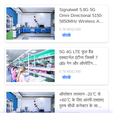
PRIVACY
Signalwell 5.8G 5G
POLICY
Omni Directional 5150-
5850MHz Wireless AP
Outdoor Antenna with
0.79 MOQ:500
IP67 Waterproof ABS
संपर्क
Material
5G 4G LTE फुल बैंड
एक्सटर्नल एंटीना जिसमें 7
dBi गेन और ऑपरेटिंग
तापमान -20°C से +60°C
0.79 MOQ:500
तक है, उच्च गेन रबर रॉड
संपर्क
एंटीना
ऑपरेशन तापमान -20 ̊C से
+60 ̊C के लिए आरपी-एसएमए
पुरुष सीधी कनेक्टर के साथ
घुमाए जाने योग्य 44*195