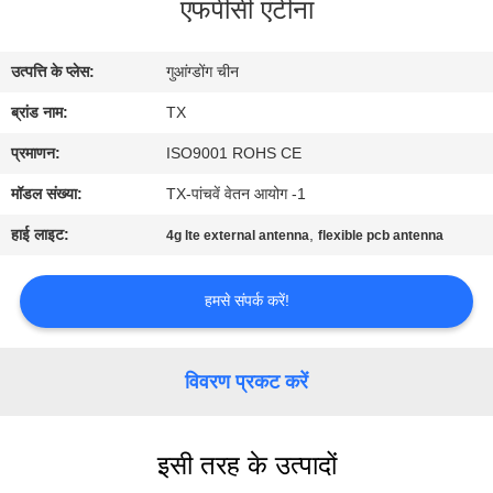
एफपीसी एंटीना
गुणवत्ता
नियंत्रण
उत्पत्ति के प्लेस:
गुआंग्डोंग चीन
ब्रांड नाम:
TX
संपर्क
करें
प्रमाणन:
ISO9001 ROHS CE
मॉडल संख्या:
TX-पांचवें वेतन आयोग -1
समाचार
हाई लाइट:
,
4g lte external antenna
flexible pcb antenna
मामलों
हमसे संपर्क करें!
VR
विवरण प्रकट करें
साइटमैप
इसी तरह के उत्पादों