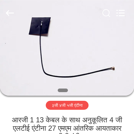
Dongguan
Tengxiang
Electronics
Co.,
Ltd..
All
Rights
Reserved.
घर
उत्पादों
हमारे
बारे
में
३जी ४जी ५जी एंटीना
कारखाना
भ्रमण
आरजी 1 13 केबल के साथ अनुकूलित 4 जी
एलटीई एंटीना 27 एमएम आंतरिक आयताकार