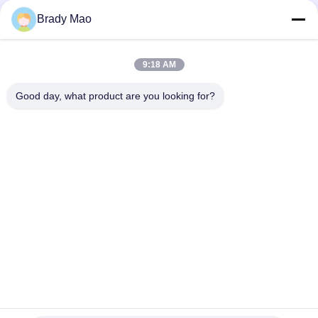
0.79 MOQ:500
मिमी 4G एलटीई एंटेना
संपर्क
Brady Mao
9:18 AM
लोकप्रिय श्रेणियां
सभी
Good day, what product are you looking for?
ओमनी वाईफाई एंटीना
जीएसएम ऐन्टेना
जीपीएस नेविगेशन एंटीना
शीसे रेशा बेस स्टेशन एंटीना
हीलियम एंटीना
वाईफ़ाई रिसीवर एंटीना
चुंबकीय आधार एंटीना
३जी ४जी ५जी एंटीना
सदस्यता लें