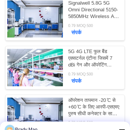
PRIVACY
Signalwell 5.8G 5G
Omni Directional 5150-
POLICY
5850MHz Wireless AP
Outdoor Antenna with
0.79 MOQ:500
IP67 Waterproof ABS
संपर्क
Material
5G 4G LTE फुल बैंड
एक्सटर्नल एंटीना जिसमें 7
dBi गेन और ऑपरेटिंग
तापमान -20°C से +60°C
0.79 MOQ:500
तक है, उच्च गेन रबर रॉड
संपर्क
एंटीना
ऑपरेशन तापमान -20 ̊C से
+60 ̊C के लिए आरपी-एसएमए
पुरुष सीधी कनेक्टर के साथ
घुमाए जाने योग्य 44*195
0.79 MOQ:500
मिमी 4G एलटीई एंटेना
संपर्क
Brady Mao