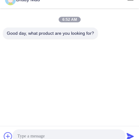
6:52 AM
लोकप्रिय श्रेणियां
सभी
Good day, what product are you looking for?
ओमनी वाईफाई एंटीना
जीएसएम ऐन्टेना
जीपीएस नेविगेशन एंटीना
शीसे रेशा बेस स्टेशन एंटीना
हीलियम एंटीना
वाईफ़ाई रिसीवर एंटीना
चुंबकीय आधार एंटीना
३जी ४जी ५जी एंटीना
सदस्यता लें