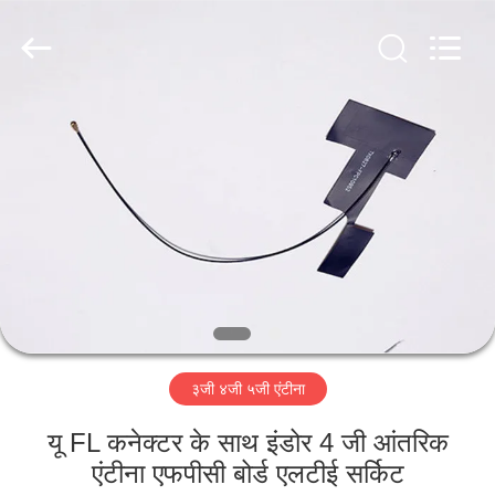
Dongguan
Tengxiang
Electronics
Co.,
Ltd..
All
Rights
Reserved.
घर
उत्पादों
हमारे
बारे
में
३जी ४जी ५जी एंटीना
कारखाना
भ्रमण
यू FL कनेक्टर के साथ इंडोर 4 जी आंतरिक
एंटीना एफपीसी बोर्ड एलटीई सर्किट