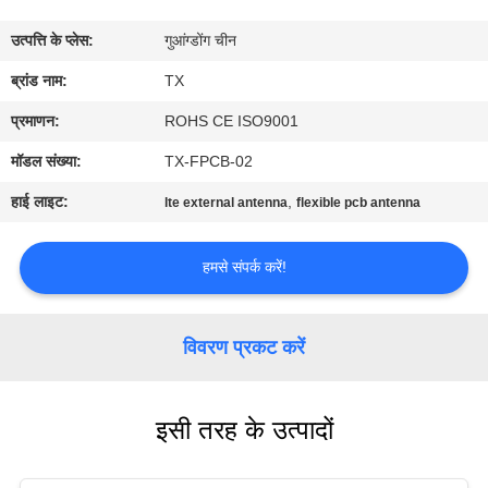
गुणवत्ता
उत्पत्ति के प्लेस:
गुआंग्डोंग चीन
नियंत्रण
ब्रांड नाम:
TX
संपर्क
प्रमाणन:
ROHS CE ISO9001
करें
मॉडल संख्या:
TX-FPCB-02
हाई लाइट:
,
lte external antenna
flexible pcb antenna
समाचार
हमसे संपर्क करें!
मामलों
विवरण प्रकट करें
VR
इसी तरह के उत्पादों
साइटमैप