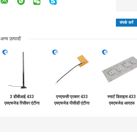
अन्य उत्पादों
3 डीबीआई 433
एनएफसी प्रकार 433
स्मार्ट डिवाइस 433
एमएचजेड रिसीवर एंटीना
एमएचजेड पीसीडी एंटीना
एमएचजेड आरएफ
वायरलेस बाहरी सॉकर
13.56 एमएचजेड
ट्रांसमीटर बाहरी एंटीन
हेलीकल एंटीना स्म
आरएफआईडी कॉइल
यूएफएल आउटडोर के
कनेक्टर
कॉपर गेट / दरवाजा /
लिए बढ़ते में निर्मित
कार्ड