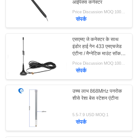
आईपेक्स कनेक्टर
Price Discussion MOQ:100PCS
संपर्क
एसएमए जे कनेक्टर के साथ
इंडोर हाई गेन 433 एमएचजेड
एंटीना / मैग्नेटिक माउंट सॉकर
एंटीना
Price Discussion MOQ:100PCS
संपर्क
उच्च लाभ 868MHz पनरोक
शीसे रेशा बेस स्टेशन एंटीना
5.5-7.9 USD MOQ:1
संपर्क