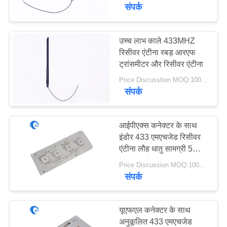
गुणवत्ता
संपर्क
नियंत्रण
उच्च लाभ काले 433MHZ
रिसीवर एंटीना रबड़ आरएफ
संपर्क
ट्रांसमीटर और रिसीवर एंटीना
करें
Price Discusstion MOQ:100PCS
संपर्क
समाचार
आईपीएक्स कनेक्टर के साथ
मामलों
इंडोर 433 एमएचजेड रिसीवर
एंटीना लौह धातु सामग्री 5
डीबीआई लाभ
Price Discussion MOQ:100PCS
VR
संपर्क
साइटमैप
यूएफएल कनेक्टर के साथ
अनुकूलित 433 एमएचजेड