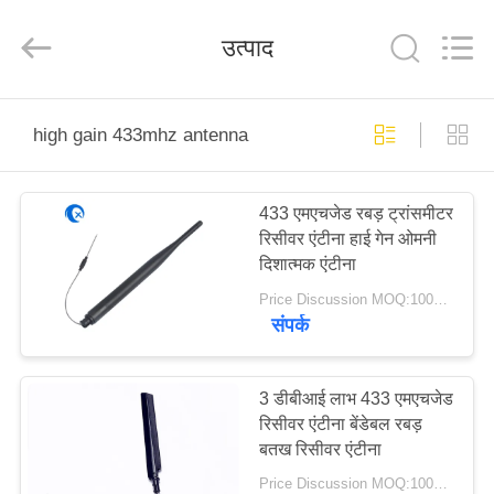
Dongguan
Tengxiang
Electronics
उत्पाद
Co.,
Ltd..
All
Rights
Reserved.
घर
high gain 433mhz antenna
उत्पादों
433 एमएचजेड रबड़ ट्रांसमीटर
रिसीवर एंटीना हाई गेन ओमनी
हमारे
दिशात्मक एंटीना
बारे
Price Discussion MOQ:100PCS
संपर्क
में
कारखाना
3 डीबीआई लाभ 433 एमएचजेड
रिसीवर एंटीना बेंडेबल रबड़
भ्रमण
बतख रिसीवर एंटीना
Price Discussion MOQ:100PCS