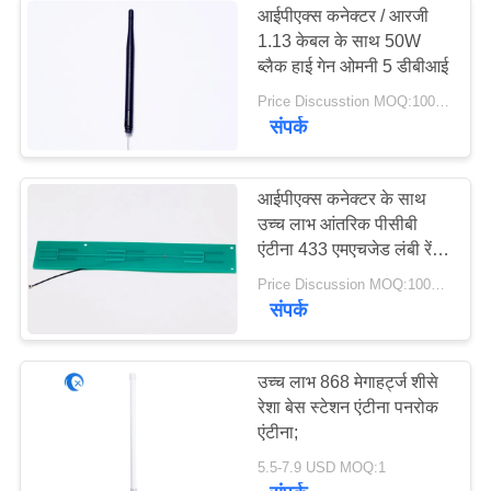
आईपीएक्स कनेक्टर / आरजी
1.13 केबल के साथ 50W
ब्लैक हाई गेन ओमनी 5 डीबीआई
Price Discusstion MOQ:100PCS
संपर्क
आईपीएक्स कनेक्टर के साथ
उच्च लाभ आंतरिक पीसीबी
एंटीना 433 एमएचजेड लंबी रेंज
पीसीबी बोर्ड
Price Discussion MOQ:100PCS
संपर्क
उच्च लाभ 868 मेगाहर्ट्ज शीसे
रेशा बेस स्टेशन एंटीना पनरोक
एंटीना;
5.5-7.9 USD MOQ:1