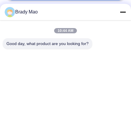
Brady Mao
लोकप्रिय श्रेणियां
सभी
10:44 AM
ओमनी वाईफाई एंटीना
जीएसएम ऐन्टेना
Good day, what product are you looking for?
जीपीएस नेविगेशन एंटीना
शीसे रेशा बेस स्टेशन एंटीना
हीलियम एंटीना
वाईफ़ाई रिसीवर एंटीना
चुंबकीय आधार एंटीना
३जी ४जी ५जी एंटीना
सदस्यता लें