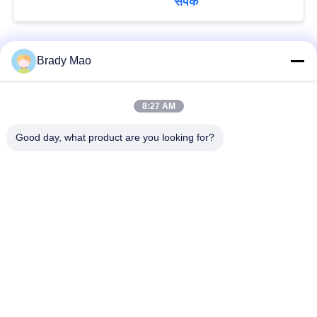
संपर्क
Brady Mao
हमसे संपर्क करें!
8:27 AM
लोकप्रिय श्रेणियां
सभी
Good day, what product are you looking for?
ओमनी वाईफाई एंटीना
जीएसएम ऐन्टेना
जीपीएस नेविगेशन एंटीना
शीसे रेशा बेस स्टेशन एंटीना
हीलियम एंटीना
वाईफ़ाई रिसीवर एंटीना
चुंबकीय आधार एंटीना
३जी ४जी ५जी एंटीना