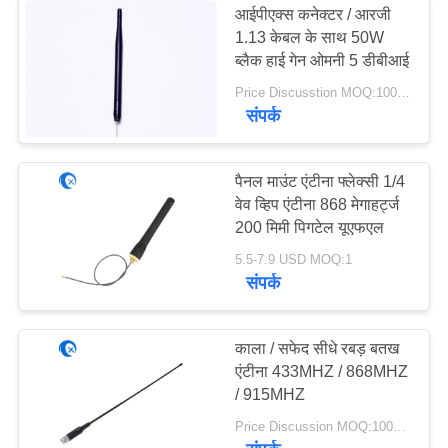
आईपीएक्स कनेक्टर / आरजी
1.13 केबल के साथ 50W
ब्लैक हाई गेन ओमनी 5 डीबीआई
Price Discusstion MOQ:100PCS
संपर्क
पैनल माउंट एंटीना फ्लेक्सी 1/4
वेव व्हिप एंटीना 868 मेगाहर्ट्ज
200 मिमी पिगटेल यूएफएल
5.5-7.9 USD MOQ:1
संपर्क
काला / सफेद सीधे रबड़ बतख
एंटीना 433MHZ / 868MHZ
/ 915MHZ
Price Discussion MOQ:100PCS