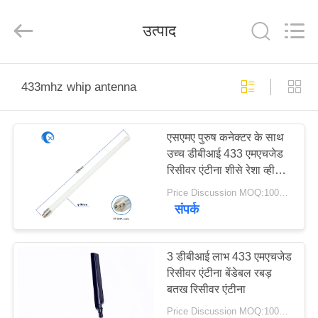
Dongguan
Tengxiang
Electronics
उत्पाद
Co.,
Ltd..
All
Rights
Reserved.
घर
433mhz whip antenna
उत्पादों
एसएमए पुरुष कनेक्टर के साथ
उच्च डीबीआई 433 एमएचजेड
हमारे
रिसीवर एंटीना शीसे रेशा व्हीप
बारे
एंटीना
Price Discussion MOQ:100PCS
संपर्क
में
कारखाना
3 डीबीआई लाभ 433 एमएचजेड
रिसीवर एंटीना बेंडेबल रबड़
भ्रमण
बतख रिसीवर एंटीना
Price Discussion MOQ:100PCS