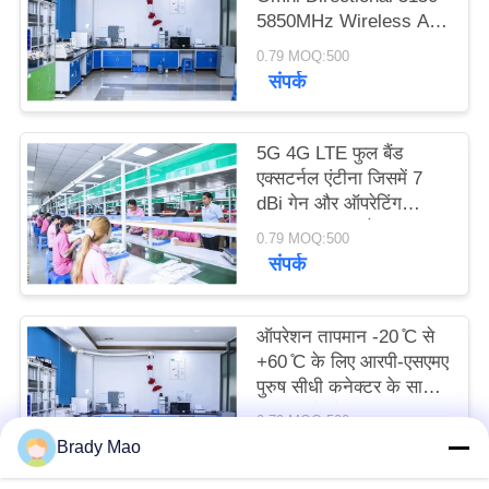
PRIVACY
5850MHz Wireless AP
Outdoor Antenna with
POLICY
0.79 MOQ:500
IP67 Waterproof ABS
संपर्क
Material
5G 4G LTE फुल बैंड
एक्सटर्नल एंटीना जिसमें 7
dBi गेन और ऑपरेटिंग
तापमान -20°C से +60°C
0.79 MOQ:500
तक है, उच्च गेन रबर रॉड
संपर्क
एंटीना
ऑपरेशन तापमान -20 ̊C से
+60 ̊C के लिए आरपी-एसएमए
पुरुष सीधी कनेक्टर के साथ
घुमाए जाने योग्य 44*195
0.79 MOQ:500
मिमी 4G एलटीई एंटेना
संपर्क
Brady Mao