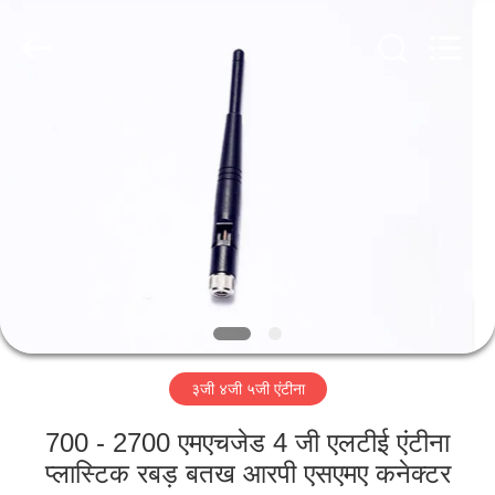
Dongguan
Tengxiang
Electronics
Co.,
Ltd..
All
Rights
Reserved.
घर
उत्पादों
हमारे
बारे
में
३जी ४जी ५जी एंटीना
कारखाना
भ्रमण
700 - 2700 एमएचजेड 4 जी एलटीई एंटीना
प्लास्टिक रबड़ बतख आरपी एसएमए कनेक्टर