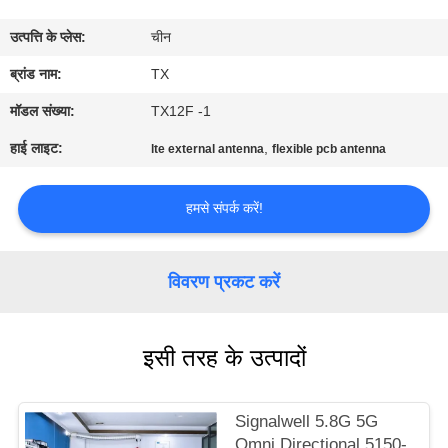
गुणवत्ता
उत्पत्ति के प्लेस:
चीन
नियंत्रण
ब्रांड नाम:
TX
संपर्क
मॉडल संख्या:
TX12F -1
करें
हाई लाइट:
,
lte external antenna
flexible pcb antenna
समाचार
हमसे संपर्क करें!
मामलों
विवरण प्रकट करें
VR
इसी तरह के उत्पादों
साइटमैप
Signalwell 5.8G 5G
Omni Directional 5150-