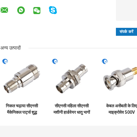
अन्य उत्पादों
निकल चढ़ाया सीएनसी
सीएनसी महिला सीएनसी
केबल असेंबली के लिए
मैकेनिकल पार्ट्स शुद्ध
मशीनी हार्डवेयर धातु भागों
माइक्रोवेव 500V
पीतल एन-प्रकार महिला
के लिए बीएनसी महिला
सीएनसी मशीन हार्डवेय
एसएमए महिला कनेक्टर के
रेडियो फ्रीक्वेंसी कनेक्
लिए