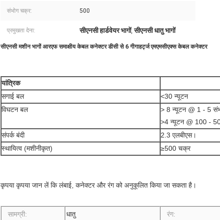
संभोग चक्र:
500
सीएनसी हार्डवेयर भागों
सीएनसी धातु भागों
प्रमुखता देना:
,
सीएनसी मशीन भागों आरएफ समाक्षीय केबल कनेक्टर डीसी से 6 गीगाहर्ट्ज
एमएमसीएक्स केबल कनेक्टर
यांत्रिक
सगाई बल
<30 न्यूटन
विघटन बल
> 8 न्यूटन @ 1 - 5 सं
>4 न्यूटन @ 100 - 50
संपर्क बंदी
2.3 एलबीएस।
स्थायित्व (मशीनीकृत)
≥500 चक्र
कृपया कृपया जान लें कि लंबाई, कनेक्टर और रंग को अनुकूलित किया जा सकता है।
सामग्री:
धातु
रंग: