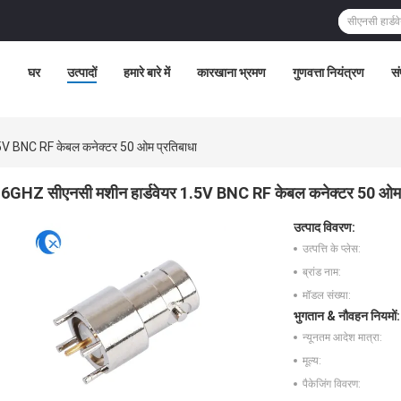
घर
उत्पादों
हमारे बारे में
कारखाना भ्रमण
गुणवत्ता नियंत्रण
सं
5V BNC RF केबल कनेक्टर 50 ओम प्रतिबाधा
6GHZ सीएनसी मशीन हार्डवेयर 1.5V BNC RF केबल कनेक्टर 50 ओम 
उत्पाद विवरण:
उत्पत्ति के प्लेस:
ब्रांड नाम:
मॉडल संख्या:
भुगतान & नौवहन नियमों:
न्यूनतम आदेश मात्रा:
मूल्य:
पैकेजिंग विवरण: