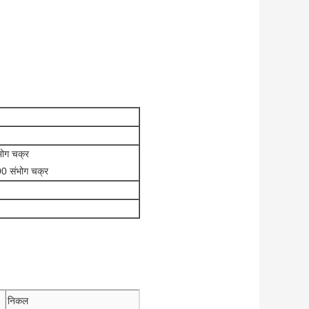
भोग चक्र
0 संभोग चक्र
निकल