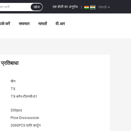
एक बोली का अनुरोध
खोज
|
Hindi
पर्क करें
समाचार
मामलों
वी.आर
प्रतिबाधा
चीन
TX
TX-कॉन-टीएनसी-01
200pcs
Price Disscussion
2000PCS प्रति कार्टून