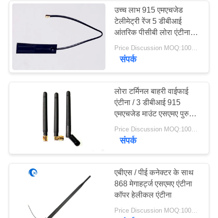
उच्च लाभ 915 एमएचजेड
टेलीमेट्री रेंज 5 डीबीआई
आंतरिक पीसीबी लोरा एंटीना
आरजी 1.36 केबल के साथ
Price Discussion MOQ:100PCS
संपर्क
लोरा टर्मिनल बाहरी वाईफाई
एंटीना / 3 डीबीआई 915
एमएचजेड माउंट एसएमए पुरुष
कनेक्टर
Price Discussion MOQ:100PCS
संपर्क
एबीएस / पीई कनेक्टर के साथ
868 मेगाहर्ट्ज एसएमए एंटीना
कॉपर हेलीकल एंटीना
Price Discussion MOQ:100PCS