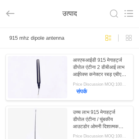
Dongguan
Tengxiang
Electronics
उत्पाद
Co.,
Ltd..
All
Rights
Reserved.
घर
915 mhz dipole antenna
उत्पादों
आरएफआईडी 915 मेगाहर्ट्ज
डीपोल एंटीना 2 डीबीआई लाभ
हमारे
आईपेक्स कनेक्टर रबड़ एबीएस
बारे
सामग्री
Price Discussion MOQ:100PCS
संपर्क
में
कारखाना
उच्च लाभ 915 मेगाहर्ट्ज
डीपोल एंटीना / चुंबकीय
भ्रमण
आउटडोर ओमनी दिशात्मक
एंटीना
Price Discussion MOQ:100PCS