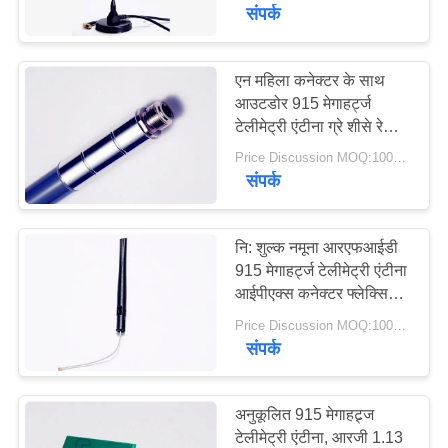
गुणवत्ता
संपर्क
नियंत्रण
एन महिला कनेक्टर के साथ
आउटडोर 915 मेगाहर्ट्ज
संपर्क
टेलीमेट्री एंटीना ग्रे शीसे रेशा
करें
एंटीना
Price Discussion MOQ:100PCS
संपर्क
समाचार
नि: शुल्क नमूना आरएफआईडी
मामलों
915 मेगाहर्ट्ज टेलीमेट्री एंटीना
आईपीएक्स कनेक्टर फ्लेक्सिबल
रबड़ एंटीना
Price Discussion MOQ:100PCS
VR
संपर्क
साइटमैप
अनुकूलित 915 मेगाहट्र्ज
टेलीमेट्री एंटीना, आरजी 1.13