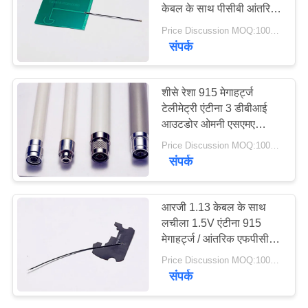
PRIVACY
केबल के साथ पीसीबी आंतरिक
एंटीना retangle
POLICY
Price Discussion MOQ:100PCS
संपर्क
शीसे रेशा 915 मेगाहर्ट्ज
टेलीमेट्री एंटीना 3 डीबीआई
आउटडोर ओमनी एसएमए
टीएनसी कनेक्टर
Price Discussion MOQ:100PCS
संपर्क
आरजी 1.13 केबल के साथ
लचीला 1.5V एंटीना 915
मेगाहर्ट्ज / आंतरिक एफपीसी
एंटीना
Price Discussion MOQ:100PCS
संपर्क