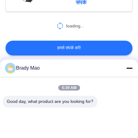
संपर्क
loading...
हमसे संपर्क करें!
Brady Mao
लोकप्रिय श्रेणियां
सभी
5:39 AM
ओमनी वाईफाई एंटीना
जीएसएम ऐन्टेना
Good day, what product are you looking for?
जीपीएस नेविगेशन एंटीना
शीसे रेशा बेस स्टेशन एंटीना
हीलियम एंटीना
वाईफ़ाई रिसीवर एंटीना