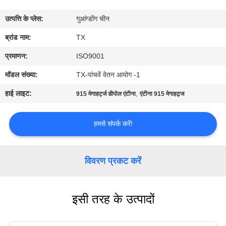
गुणवत्ता
उत्पत्ति के प्लेस:
गुआंग्डोंग चीन
नियंत्रण
ब्रांड नाम:
TX
संपर्क
प्रमाणन:
ISO9001
करें
मॉडल संख्या:
TX-पांचवें वेतन आयोग -1
हाई लाइट:
,
915 मेगाहर्ट्ज डीपोल एंटीना
एंटीना 915 मेगाहट्र्ज
समाचार
हमसे संपर्क करें!
मामलों
विवरण प्रकट करें
VR
इसी तरह के उत्पादों
साइटमैप