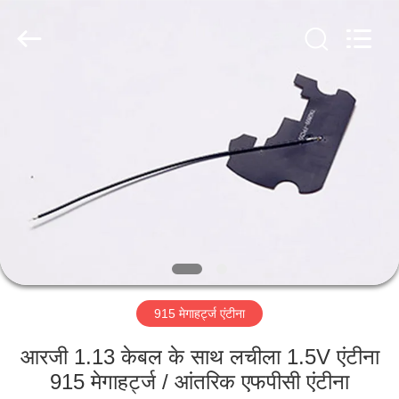
Dongguan
Tengxiang
Electronics
Co.,
Ltd..
All
Rights
Reserved.
घर
उत्पादों
हमारे
बारे
में
915 मेगाहर्ट्ज एंटीना
कारखाना
भ्रमण
आरजी 1.13 केबल के साथ लचीला 1.5V एंटीना
915 मेगाहर्ट्ज / आंतरिक एफपीसी एंटीना