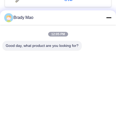
Brady Mao
लोकप्रिय श्रेणियां
सभी
12:05 PM
ओमनी वाईफाई एंटीना
जीएसएम ऐन्टेना
Good day, what product are you looking for?
जीपीएस नेविगेशन एंटीना
शीसे रेशा बेस स्टेशन एंटीना
हीलियम एंटीना
वाईफ़ाई रिसीवर एंटीना
चुंबकीय आधार एंटीना
३जी ४जी ५जी एंटीना
सदस्यता लें