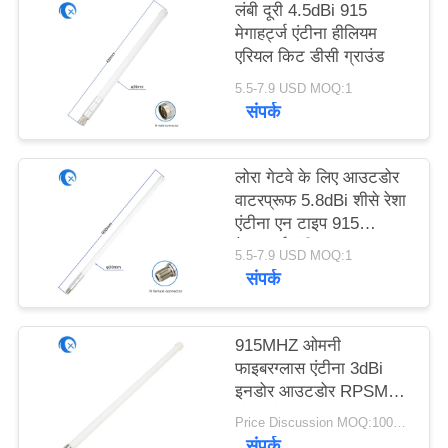
PRIVACY
लंबी दूरी 4.5dBi 915
मेगाहर्ट्ज एंटीना हीलियम
POLICY
एरियल किट डीसी ग्राउंड
5.5-7.9 USD MOQ:1
संपर्क
लोरा गेटवे के लिए आउटडोर
वाटरप्रूफ 5.8dBi शीसे रेशा
एंटीना एन टाइप 915
मेगाहर्ट्ज एंटीना;
5.5-7.9 USD MOQ:1
संपर्क
915MHZ ओमनी
फाइबरग्लास एंटीना 3dBi
इनडोर आउटडोर RPSMA
लोरा लोरावन एंटीना
Price Discussion MOQ:100PCS
संपर्क