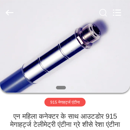
Dongguan
Tengxiang
Electronics
Co.,
Ltd..
All
Rights
Reserved.
घर
उत्पादों
हमारे
बारे
में
915 मेगाहर्ट्ज एंटीना
कारखाना
भ्रमण
एन महिला कनेक्टर के साथ आउटडोर 915
मेगाहर्ट्ज टेलीमेट्री एंटीना ग्रे शीसे रेशा एंटीना