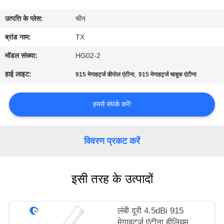
गुणवत्ता
उत्पत्ति के प्लेस:
चीन
नियंत्रण
ब्रांड नाम:
TX
संपर्क
मॉडल संख्या:
HG02-2
करें
हाई लाइट:
,
915 मेगाहर्ट्ज डीपोल एंटीना
915 मेगाहर्ट्ज चाबुक एंटीना
समाचार
हमसे संपर्क करें!
मामलों
विवरण प्रकट करें
VR
इसी तरह के उत्पादों
साइटमैप
लंबी दूरी 4.5dBi 915
मेगाहर्ट्ज एंटीना हीलियम