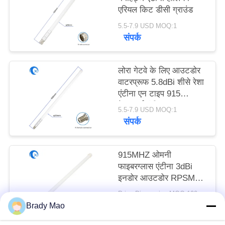
PRIVACY
एरियल किट डीसी ग्राउंड
POLICY
5.5-7.9 USD MOQ:1
संपर्क
लोरा गेटवे के लिए आउटडोर
वाटरप्रूफ 5.8dBi शीसे रेशा
एंटीना एन टाइप 915
मेगाहर्ट्ज एंटीना;
5.5-7.9 USD MOQ:1
संपर्क
915MHZ ओमनी
फाइबरग्लास एंटीना 3dBi
इनडोर आउटडोर RPSMA
लोरा लोरावन एंटीना
Price Discussion MOQ:100PCS
संपर्क
Brady Mao