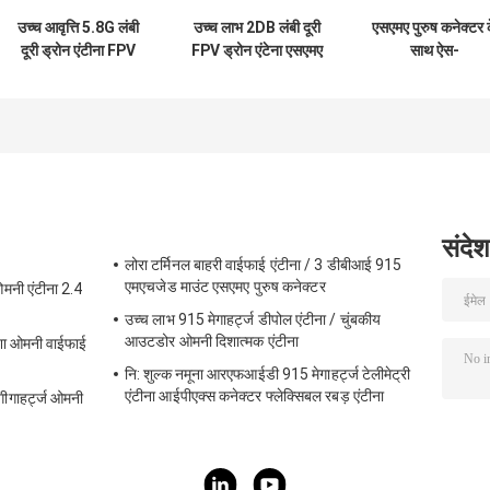
उच्च आवृत्ति 5.8G लंबी
उच्च लाभ 2DB लंबी दूरी
एसएमए पुरुष कनेक्टर 
दूरी ड्रोन एंटीना FPV
FPV ड्रोन एंटेना एसएमए
साथ ऐस-
उच्च लाभ 6DBi एंटीना
पुरुष कनेक्टर के साथ
जीटीडब्ल्यू-4जी 4जी
RG141 के साथ
4.9GHz/5.8GHz
जीपीएस/जीएनएसएस
आरजी141 के साथ
गेटवे के लिए सक्रिय
चुंबकीय माउंट जीपीए
जीएनएसएस एंटीना
संदेश
लोरा टर्मिनल बाहरी वाईफाई एंटीना / 3 डीबीआई 915
एमएचजेड माउंट एसएमए पुरुष कनेक्टर
मनी एंटीना 2.4
उच्च लाभ 915 मेगाहर्ट्ज डीपोल एंटीना / चुंबकीय
आउटडोर ओमनी दिशात्मक एंटीना
ेशा ओमनी वाईफाई
नि: शुल्क नमूना आरएफआईडी 915 मेगाहर्ट्ज टेलीमेट्री
एंटीना आईपीएक्स कनेक्टर फ्लेक्सिबल रबड़ एंटीना
ीगाहर्ट्ज ओमनी