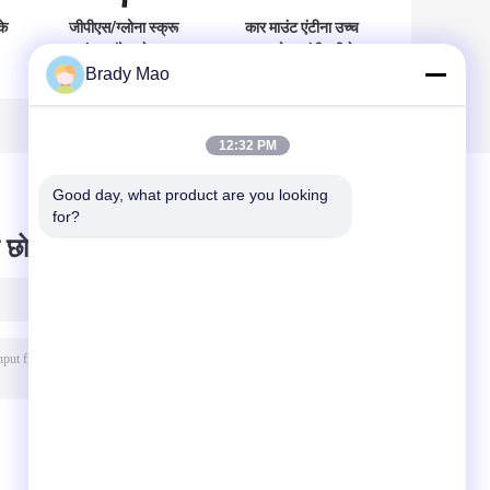
के
जीपीएस/ग्लोना स्क्रू
कार माउंट एंटीना उच्च
माउंट्स एंटेना के साथ
लाभ कोड़ा लंबी दूरी के
Brady Mao
/
फकरा एच और
स्टेनलेस स्टील
आरजी174 के साथ
ट्रांससीवर मोबाइल
आईपी68 जलरोधक गर्म
रेडियो एंटीना
स/
बिक्री
12:32 PM
Good day, what product are you looking 
for?
 छोड़ दो