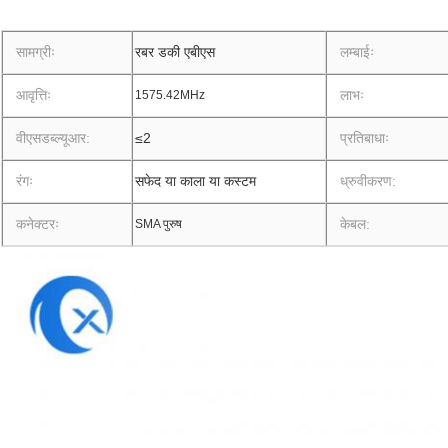
सामग्रीः
रबर डकी एबीएस
लम्बाईः
आवृत्तिः
लाभः
1575.42MHz
वीएसडब्ल्यूआर:
≤2
प्रतिबाधाः
रंगः
सफेद या काला या कस्टम
ध्रुवीकरण:
कनेक्टरः
केबल:
SMA पुरुष