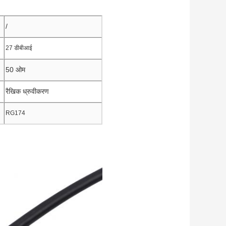
/
27 डीबीआई
50 ओम
रैखिक ध्रुवीकरण
RG174