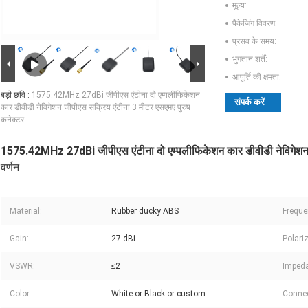
मूल्य:
पैकेजिंग विवरण:
प्रसव के समय:
भुगतान शर्तें:
आपूर्ति की क्षमता:
बड़ी छवि :
1575.42MHz 27dBi जीपीएस एंटीना दो एम्पलीफिकेशन
संपर्क करें
कार डीवीडी नेविगेशन जीपीएस सक्रिय एंटीना 3 मीटर एसएमए पुरुष
कनेक्टर
1575.42MHz 27dBi जीपीएस एंटीना दो एम्पलीफिकेशन कार डीवीडी नेविगेशन ज
वर्णन
Material:
Rubber ducky ABS
Freque
Gain:
27 dBi
Polari
VSWR:
≤2
Imped
Color:
White or Black or custom
Connec