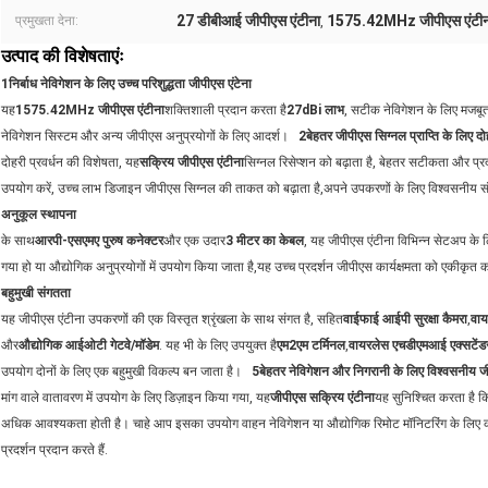
27 डीबीआई जीपीएस एंटीना
1575.42MHz जीपीएस एंटीन
प्रमुखता देना:
,
उत्पाद की विशेषताएंः
1निर्बाध नेविगेशन के लिए उच्च परिशुद्धता जीपीएस एंटेना
यह
1575.42MHz जीपीएस एंटीना
शक्तिशाली प्रदान करता है
27dBi लाभ
, सटीक नेविगेशन के लिए मजबूत
नेविगेशन सिस्टम और अन्य जीपीएस अनुप्रयोगों के लिए आदर्श।
2बेहतर जीपीएस सिग्नल प्राप्ति के लिए दोह
दोहरी प्रवर्धन की विशेषता, यह
सक्रिय जीपीएस एंटीना
सिग्नल रिसेप्शन को बढ़ाता है, बेहतर सटीकता और प्र
उपयोग करें, उच्च लाभ डिजाइन जीपीएस सिग्नल की ताकत को बढ़ाता है,अपने उपकरणों के लिए विश्वसनीय सं
अनुकूल स्थापना
के साथ
आरपी-एसएमए पुरुष कनेक्टर
और एक उदार
3 मीटर का केबल
, यह जीपीएस एंटीना विभिन्न सेटअप क
गया हो या औद्योगिक अनुप्रयोगों में उपयोग किया जाता है,यह उच्च प्रदर्शन जीपीएस कार्यक्षमता को एकीकृत 
बहुमुखी संगतता
यह जीपीएस एंटीना उपकरणों की एक विस्तृत श्रृंखला के साथ संगत है, सहित
वाईफाई आईपी सुरक्षा कैमरा
,
वाय
और
औद्योगिक आईओटी गेटवे/मॉडेम
. यह भी के लिए उपयुक्त है
एम2एम टर्मिनल
,
वायरलेस एचडीएमआई एक्सटेंड
उपयोग दोनों के लिए एक बहुमुखी विकल्प बन जाता है।
5बेहतर नेविगेशन और निगरानी के लिए विश्वसनीय ज
मांग वाले वातावरण में उपयोग के लिए डिज़ाइन किया गया, यह
जीपीएस सक्रिय एंटीना
यह सुनिश्चित करता है क
अधिक आवश्यकता होती है। चाहे आप इसका उपयोग वाहन नेविगेशन या औद्योगिक रिमोट मॉनिटरिंग के लिए कर र
प्रदर्शन प्रदान करते हैं.