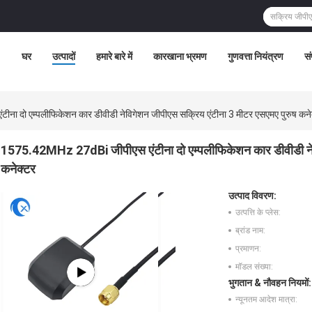
घर
उत्पादों
हमारे बारे में
कारखाना भ्रमण
गुणवत्ता नियंत्रण
सं
ा दो एम्पलीफिकेशन कार डीवीडी नेविगेशन जीपीएस सक्रिय एंटीना 3 मीटर एसएमए पुरुष कने
1575.42MHz 27dBi जीपीएस एंटीना दो एम्पलीफिकेशन कार डीवीडी नेव
कनेक्टर
उत्पाद विवरण:
उत्पत्ति के प्लेस:
ब्रांड नाम:
प्रमाणन:
मॉडल संख्या:
भुगतान & नौवहन नियमों:
न्यूनतम आदेश मात्रा: