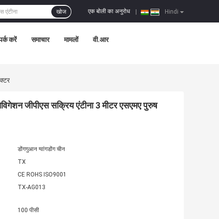
एक बोली का अनुरोध
खोज
|
Hindi
पर्क करें
समाचार
मामलों
वी.आर
क्टर
िगेशन जीपीएस सक्रिय एंटीना 3 मीटर एसएमए पुरुष
डोंगगुआन ग्वांगडोंग चीन
TX
CE ROHS ISO9001
TX-AG013
100 पीसी