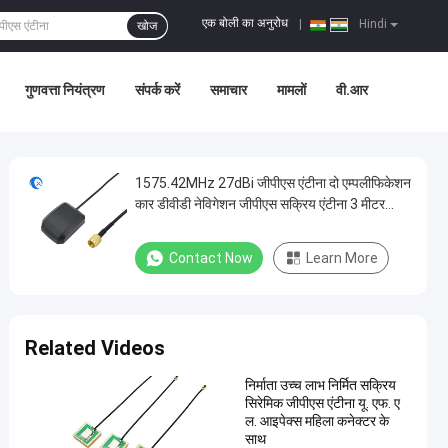
एक बोली का अनुरोध
|
Hindi
खोज
गुणवत्ता नियंत्रण
संपर्क करें
समाचार
मामलों
वी.आर
1575.42MHz 27dBi जीपीएस एंटीना दो एम्पलीफिकेशन
कार डीवीडी नेविगेशन जीपीएस सक्रिय एंटीना 3 मीटर
एसएमए पुरुष कनेक्टर
Contact Now
Learn More
Related Videos
निर्माता उच्च लाभ निर्मित सक्रिय
सिरेमिक जीपीएस एंटीना यू. एफ. ए
ल. आइपेक्स महिला कनेक्टर के
साथ