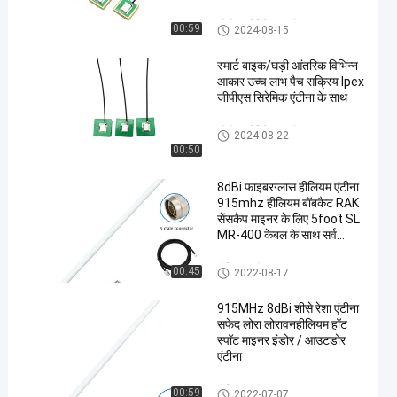
जीपीएस नेविगेशन एंटीना
00:59
2024-08-15
स्मार्ट बाइक/घड़ी आंतरिक विभिन्न
आकार उच्च लाभ पैच सक्रिय Ipex
जीपीएस सिरेमिक एंटीना के साथ
जीपीएस नेविगेशन एंटीना
2024-08-22
00:50
8dBi फाइबरग्लास हीलियम एंटीना
915mhz हीलियम बॉबकैट RAK
सेंसकैप माइनर के लिए 5foot SL
MR-400 केबल के साथ सर्व
दिशात्मक
हीलियम एंटीना
00:45
2022-08-17
915MHz 8dBi शीसे रेशा एंटीना
सफेद लोरा लोरावनहीलियम हॉट
स्पॉट माइनर इंडोर / आउटडोर
एंटीना
हीलियम एंटीना
00:59
2022-07-07