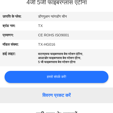
4जी 5जी फाइबरग्लास एंटीना
गुणवत्ता
नियंत्रण
उत्पत्ति के प्लेस:
डोंगगुआन ग्वांगडोंग चीन
ब्रांड नाम:
TX
संपर्क
करें
प्रमाणन:
CE ROHS ISO9001
मॉडल संख्या:
TX-HG016
समाचार
हाई लाइट:
,
वाटरप्रूफ फाइबरग्लास बेस स्टेशन एंटीना
,
आउटडोर फाइबरग्लास बेस स्टेशन एंटेना
5 जी फाइबरग्लास बेस स्टेशन एंटेना
मामलों
हमसे संपर्क करें!
VR
विवरण प्रकट करें
साइटमैप