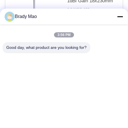
1dBi Gain 18x230mm
6.9 MOQ:100
संपर्क
Brady Mao
3:56 PM
लोकप्रिय श्रेणियां
सभी
Good day, what product are you looking for?
ओमनी वाईफाई एंटीना
जीएसएम ऐन्टेना
जीपीएस नेविगेशन एंटीना
शीसे रेशा बेस स्टेशन एंटीना
हीलियम एंटीना
वाईफ़ाई रिसीवर एंटीना
चुंबकीय आधार एंटीना
३जी ४जी ५जी एंटीना