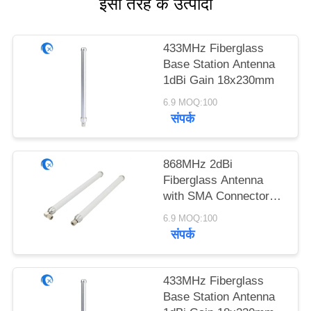
इसी तरह के उत्पादों
PRIVACY
POLICY
433MHz Fiberglass
Base Station Antenna
1dBi Gain 18x230mm
6.9 MOQ:100
संपर्क
868MHz 2dBi
Fiberglass Antenna
with SMA Connector
18x230mm
6.9 MOQ:100
संपर्क
433MHz Fiberglass
Base Station Antenna