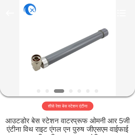
Dongguan
Tengxiang
Electronics
Co.,
Ltd..
All
Rights
Reserved.
घर
उत्पादों
हमारे
बारे
में
शीसे रेशा बेस स्टेशन एंटीना
कारखाना
भ्रमण
आउटडोर बेस स्टेशन वाटरप्रूफ ओमनी आर 5जी
एंटीना विथ राइट एंगल एन पुरुष जीएसएम वाईफाई