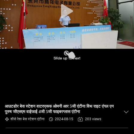
गुणवत्ता
नियंत्रण
संपर्क
करें
समाचार
मामलों
VR
आउटडोर बेस स्टेशन वाटरप्रूफ ओमनी आर 5जी एंटीना विथ राइट एंगल एन
पुरुष जीएसएम वाईफाई 4जी 5जी फाइबरग्लास एंटीना
साइटमैप
शीसे रेशा बेस स्टेशन एंटीना
2024-08-15
203 views