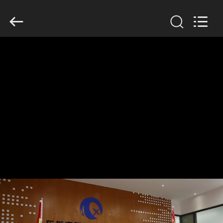
Dongguan
Tengxiang
Electronics
Co.,
Ltd..
All
Rights
Reserved.
घर
उत्पादों
हमारे
बारे
में
कारखाना
भ्रमण