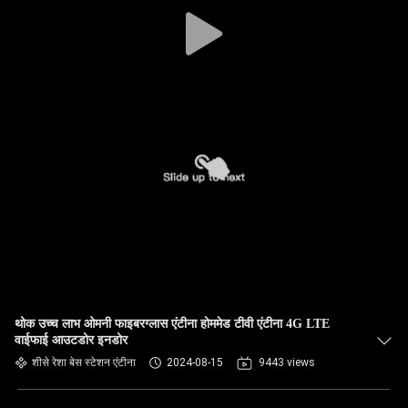
गुणवत्ता
नियंत्रण
संपर्क
करें
समाचार
मामलों
VR
थोक उच्च लाभ ओमनी फाइबरग्लास एंटीना होममेड टीवी एंटीना 4G LTE
वाईफाई आउटडोर इनडोर
साइटमैप
शीसे रेशा बेस स्टेशन एंटीना
2024-08-15
9443 views