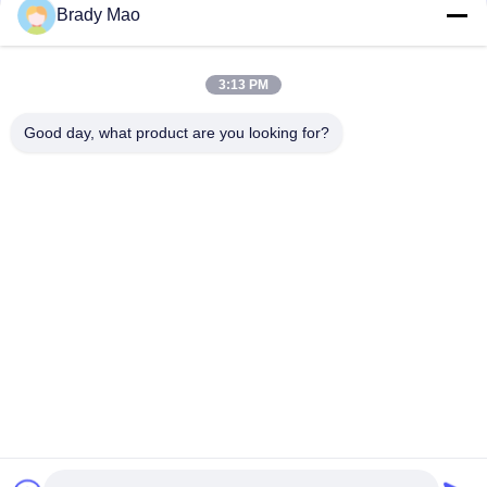
संपर्क
Brady Mao
3:13 PM
लोकप्रिय श्रेणियां
सभी
Good day, what product are you looking for?
ओमनी वाईफाई एंटीना
जीएसएम ऐन्टेना
जीपीएस नेविगेशन एंटीना
शीसे रेशा बेस स्टेशन एंटीना
हीलियम एंटीना
वाईफ़ाई रिसीवर एंटीना
चुंबकीय आधार एंटीना
३जी ४जी ५जी एंटीना
सदस्यता लें