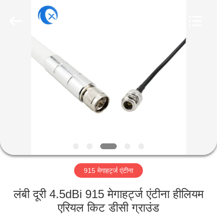
Dongguan
Tengxiang
Electronics
Co.,
Ltd..
All
Rights
Reserved.
घर
उत्पादों
हमारे
बारे
में
915 मेगाहर्ट्ज एंटीना
कारखाना
भ्रमण
लंबी दूरी 4.5dBi 915 मेगाहर्ट्ज एंटीना हीलियम
एरियल किट डीसी ग्राउंड