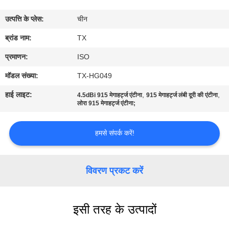
गुणवत्ता
उत्पत्ति के प्लेस:
चीन
नियंत्रण
ब्रांड नाम:
TX
संपर्क
प्रमाणन:
ISO
करें
मॉडल संख्या:
TX-HG049
हाई लाइट:
,
,
4.5dBi 915 मेगाहर्ट्ज एंटीना
915 मेगाहर्ट्ज लंबी दूरी की एंटीना
समाचार
लोरा 915 मेगाहर्ट्ज एंटीना;
हमसे संपर्क करें!
मामलों
VR
विवरण प्रकट करें
साइटमैप
इसी तरह के उत्पादों