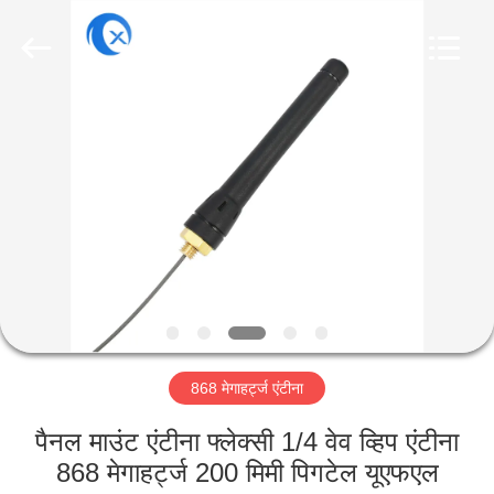
Dongguan
Tengxiang
Electronics
Co.,
Ltd..
All
Rights
Reserved.
घर
उत्पादों
हमारे
बारे
में
868 मेगाहर्ट्ज एंटीना
कारखाना
भ्रमण
पैनल माउंट एंटीना फ्लेक्सी 1/4 वेव व्हिप एंटीना
868 मेगाहर्ट्ज 200 मिमी पिगटेल यूएफएल