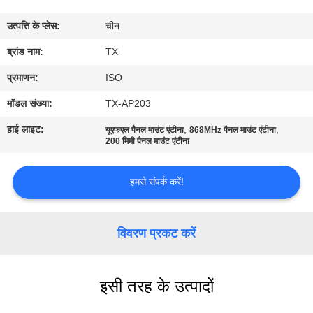
गुणवत्ता
उत्पत्ति के प्लेस:
चीन
नियंत्रण
ब्रांड नाम:
TX
संपर्क
प्रमाणन:
ISO
करें
मॉडल संख्या:
TX-AP203
हाई लाइट:
,
,
यूएफएल पैनल माउंट एंटीना
868MHz पैनल माउंट एंटीना
समाचार
200 मिमी पैनल माउंट एंटीना
हमसे संपर्क करें!
मामलों
VR
विवरण प्रकट करें
साइटमैप
इसी तरह के उत्पादों