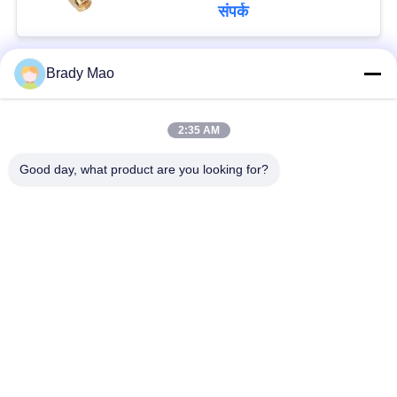
संपर्क
Brady Mao
लोकप्रिय श्रेणियां
सभी
2:35 AM
ओमनी वाईफाई एंटीना
जीएसएम ऐन्टेना
Good day, what product are you looking for?
जीपीएस नेविगेशन एंटीना
शीसे रेशा बेस स्टेशन एंटीना
हीलियम एंटीना
वाईफ़ाई रिसीवर एंटीना
चुंबकीय आधार एंटीना
३जी ४जी ५जी एंटीना
सदस्यता लें